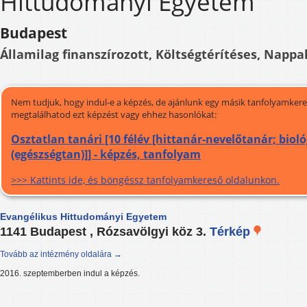
Hittudományi Egyetem
Budapest
Államilag finanszírozott, Költségtérítéses, Nappal
Nem tudjuk, hogy indul-e a képzés, de ajánlunk egy másik tanfolyamkeres
megtalálhatod ezt képzést vagy ehhez hasonlókat:
Osztatlan tanári [10 félév [hittanár-nevelőtanár; biol
(egészségtan)]] - képzés, tanfolyam
>>> Kattints ide, és böngéssz tanfolyamkereső oldalunkon.
Evangélikus Hittudományi Egyetem
1141 Budapest , Rózsavölgyi köz 3.
Térkép
Tovább az intézmény oldalára →
2016. szeptemberben indul a képzés.