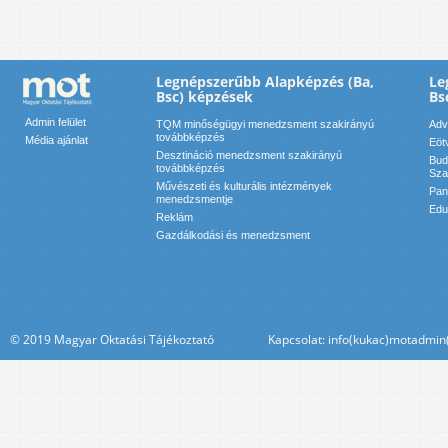
Legnépszerűbb Alapképzés (Ba,
Le
Bsc) képzések
Bs
Admin felület
TQM minőségügyi menedzsment szakirányú
Adv
továbbképzés
Média ajánlat
Eöt
Desztináció menedzsment szakirányú
Bud
továbbképzés
Sza
Művészeti és kulturális intézmények
Pan
menedzsmentje
Edu
Reklám
Gazdálkodási és menedzsment
© 2019 Magyar Oktatási Tájékoztató Kapcsolat: info(kukac)motadmin(