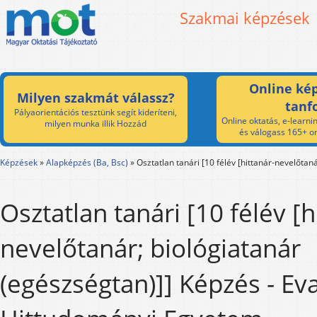
Szakmai képzések
Online kép
Milyen szakmát válassz?
tanf
Pályaorientációs tesztünk segít kideríteni,
Online oktatás, e-learnin
milyen munka illik Hozzád
és válogass 165+ on
Képzések
»
Alapképzés (Ba, Bsc)
»
Osztatlan tanári [10 félév [hittanár-nevelőtan
Osztatlan tanári [10 félév [h
nevelőtanár; biológiatanár
(egészségtan)]] Képzés - Ev