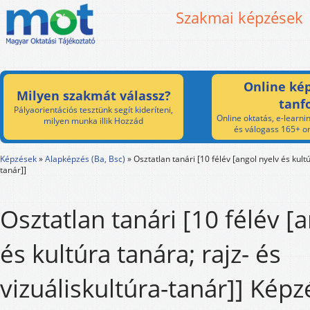
Szakmai képzések
Online kép
Milyen szakmát válassz?
tanf
Pályaorientációs tesztünk segít kideríteni,
Online oktatás, e-learnin
milyen munka illik Hozzád
és válogass 165+ on
Képzések
»
Alapképzés (Ba, Bsc)
»
Osztatlan tanári [10 félév [angol nyelv és kultú
tanár]]
Osztatlan tanári [10 félév [
és kultúra tanára; rajz- és
vizuáliskultúra-tanár]] Képz