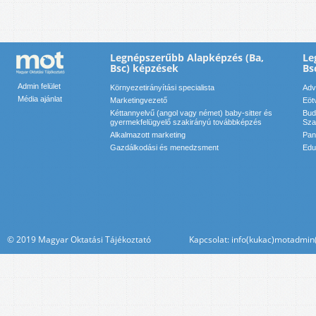
Legnépszerűbb Alapképzés (Ba,
Le
Bsc) képzések
Bs
Admin felület
Környezetirányítási specialista
Adv
Média ajánlat
Marketingvezető
Eöt
Kéttannyelvű (angol vagy német) baby-sitter és
Bud
gyermekfelügyelő szakirányú továbbképzés
Sza
Alkalmazott marketing
Pan
Gazdálkodási és menedzsment
Edu
© 2019 Magyar Oktatási Tájékoztató Kapcsolat: info(kukac)motadmin(