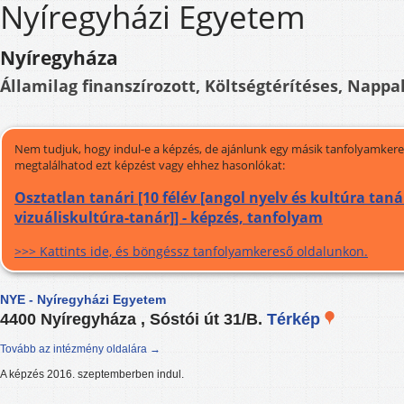
Nyíregyházi Egyetem
Nyíregyháza
Államilag finanszírozott, Költségtérítéses, Nappal
Nem tudjuk, hogy indul-e a képzés, de ajánlunk egy másik tanfolyamkeres
megtalálhatod ezt képzést vagy ehhez hasonlókat:
Osztatlan tanári [10 félév [angol nyelv és kultúra tanár
vizuáliskultúra-tanár]] - képzés, tanfolyam
>>> Kattints ide, és böngéssz tanfolyamkereső oldalunkon.
NYE - Nyíregyházi Egyetem
4400 Nyíregyháza , Sóstói út 31/B.
Térkép
Tovább az intézmény oldalára →
A képzés 2016. szeptemberben indul.