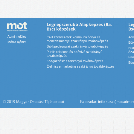
Legnépszerűbb Alapképzés (Ba,
Le
Bsc) képzések
Bs
Admin felület
Civil szervezetek kommunikációja és
Adv
menedzsmentje szakirányú továbbképzés
Média ajánlat
Eöt
Sakkpedagógiai szakirányú továbbképzés
Bud
Public relations és szóvivő szakirányú
Sza
továbbképzés
Pan
Közgazdász szakirányú továbbképzés
Edu
Élelmiszermarketing szakirányú továbbképzés
© 2019 Magyar Oktatási Tájékoztató Kapcsolat: info(kukac)motadmin(