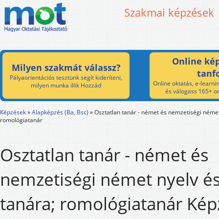
Szakmai képzések
Online kép
Milyen szakmát válassz?
tanf
Pályaorientációs tesztünk segít kideríteni,
Online oktatás, e-learnin
milyen munka illik Hozzád
és válogass 165+ on
Képzések
»
Alapképzés (Ba, Bsc)
»
Osztatlan tanár - német és nemzetiségi német 
romológiatanár
Osztatlan tanár - német és
nemzetiségi német nyelv és
tanára; romológiatanár Képz