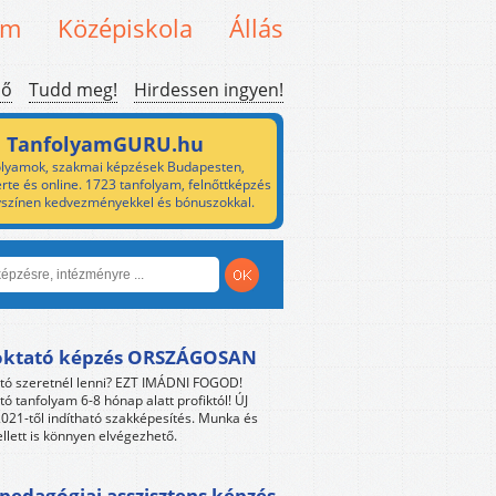
em
Középiskola
Állás
ső
Tudd meg!
Hirdessen ingyen!
TanfolyamGURU.hu
lyamok, szakmai képzések Budapesten,
rte és online. 1723 tanfolyam, felnőttképzés
yszínen kedvezményekkel és bónuszokkal.
oktató képzés ORSZÁGOSAN
tó szeretnél lenni? EZT IMÁDNI FOGOD!
tó tanfolyam 6-8 hónap alatt profiktól! ÚJ
021-től indítható szakképesítés. Munka és
llett is könnyen elvégezhető.
edagógiai asszisztens képzés