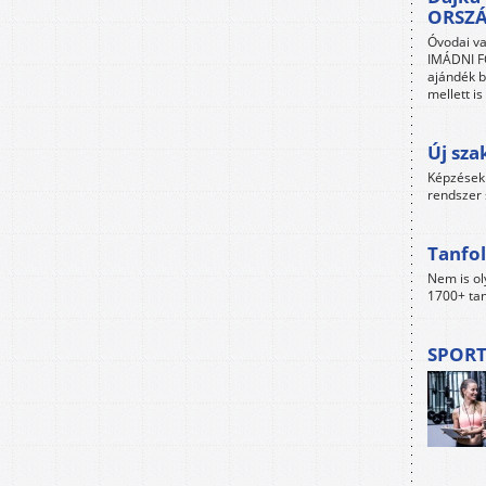
ORSZ
Óvodai va
IMÁDNI FO
ajándék b
mellett i
Új sza
Képzések 
rendszer 
Tanfol
Nem is ol
1700+ tan
SPORT