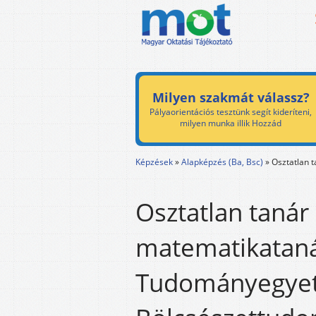
Milyen szakmát válassz?
Pályaorientációs tesztünk segít kideríteni,
milyen munka illik Hozzád
Képzések
»
Alapképzés (Ba, Bsc)
»
Osztatlan 
Osztatlan tanár
matematikataná
Tudományegye