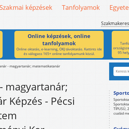
Szakmai képzések
Tanfolyamok
Egyet
Szakmakere
Online képzések, online
tanfolyamok
Tanfo
országsze
Online oktatás, e-learning, OKJ távoktatás. Kattints ide
95 hel
és válogass 165+ online tanfolyamunk közül.
tanár - magyartanár; matematikatanár
 - magyartanár;
Sport
r Képzés - Pécsi
Sportokta
Sportokta
TÍPUSÚ, 2
tem
család me
Gyógyp