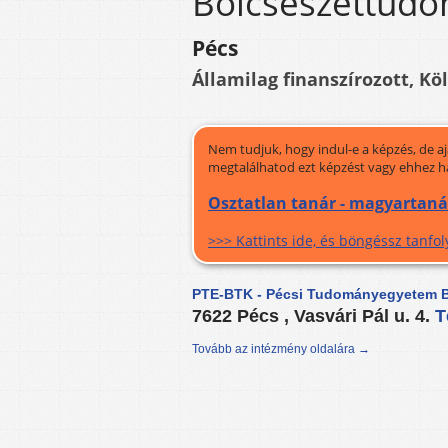
Bölcsészettudo
Pécs
Államilag finanszírozott, Kö
Nem tudjuk, hogy indul-e a képzés, de a
megtalálhatod ezt képzést vagy ehhez h
Osztatlan tanár - magyartaná
>>> Kattints ide, és böngéssz tanf
PTE-BTK - Pécsi Tudományegyetem B
7622 Pécs , Vasvári Pál u. 4.
T
Tovább az intézmény oldalára →