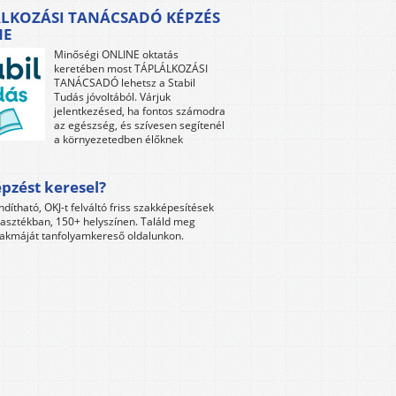
LKOZÁSI TANÁCSADÓ KÉPZÉS
NE
Minőségi ONLINE oktatás
keretében most TÁPLÁLKOZÁSI
TANÁCSADÓ lehetsz a Stabil
Tudás jóvoltából. Várjuk
jelentkezésed, ha fontos számodra
az egészség, és szívesen segítenél
a környezetedben élőknek
pzést keresel?
ndítható, OKJ-t felváltó friss szakképesítések
lasztékban, 150+ helyszínen. Találd meg
akmáját tanfolyamkereső oldalunkon.