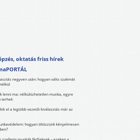
pzés, oktatás friss hírek
maPORTÁL
lasztás negyven után: hogyan válts szakmát
nélkül
k lenni ma: nélkülözhetetlen munka, egyre
 terhek
kik el a legtöbb vezetői kiválasztás már az
unkavédelem: hogyan öltözzünk kényelmesen
ben?
és szellemi munkák férfiaknak – ezeken a