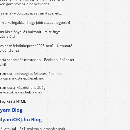
ken garantált az elhelyezkedés
szakmák – dolgozz azzal, amit szeretsz
m a kollégákkal, hogy jobb csapat legyetek!
anulás előnyei és buktatói – mire figyelj
zás előtt?
válassz felnőttképzést 2025-ben? – Útmutató
bb döntéshez
ncia szervezés mesterien – Ezeket a lépéseket
 ki!
urizmus: közösségi befektetésként indul
 program kistelepüléseknek
urizmus: új képzési lehetőség
nyzatoknak és helyieknek
 by RSS 2 HTML
lyam Blog
olyamOKJ.hu Blog
állatokkal – 3+1 szakma állatbarátoknak