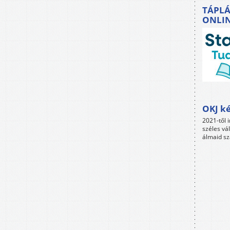
TÁPLÁ
ONLI
OKJ ké
2021-től i
széles vá
álmaid sz