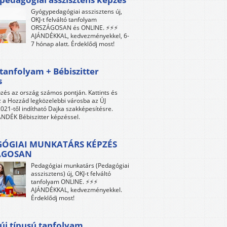
Gyógypedagógiai asszisztens új,
OKJ-t felváltó tanfolyam
ORSZÁGOSAN és ONLINE. ⚡⚡⚡
AJÁNDÉKKAL, kedvezményekkel, 6-
7 hónap alatt. Érdeklődj most!
tanfolyam + Bébiszitter
s
zés az ország számos pontján. Kattints és
z a Hozzád legközelebbi városba az ÚJ
021-től indítható Dajka szakképesítésre.
NDÉK Bébiszitter képzéssel.
ÓGIAI MUNKATÁRS KÉPZÉS
ÁGOSAN
Pedagógiai munkatárs (Pedagógiai
asszisztens) új, OKJ-t felváltó
tanfolyam ONLINE. ⚡⚡⚡
AJÁNDÉKKAL, kedvezményekkel.
Érdeklődj most!
új típusú tanfolyam