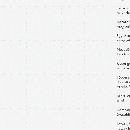
Szakmák 
helyezk
Hazatérő
meglepő
Egyre t
az egye
Most dől
forintos
Kicsenge
képzési
Többen 
döntött 
mindez?
Miért le
ban?
Nem vag
üresebb
Latyak, 
kutyák 