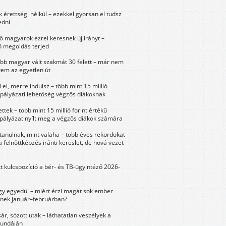
érettségi nélkül – ezekkel gyorsan el tudsz
edni
 magyarok ezrei keresnek új irányt –
 megoldás terjed
öbb magyar vált szakmát 30 felett – már nem
tem az egyetlen út
 el, merre indulsz – több mint 15 millió
 pályázati lehetőség végzős diákoknak
ttek – több mint 15 millió forint értékű
 pályázat nyílt meg a végzős diákok számára
tanulnak, mint valaha – több éves rekordokat
a felnőttképzés iránti kereslet, de hová vezet
tt kulcspozíció a bér- és TB-ügyintéző 2026-
y egyedül – miért érzi magát sok ember
nek január–februárban?
sár, sózott utak – láthatatlan veszélyek a
bundáján