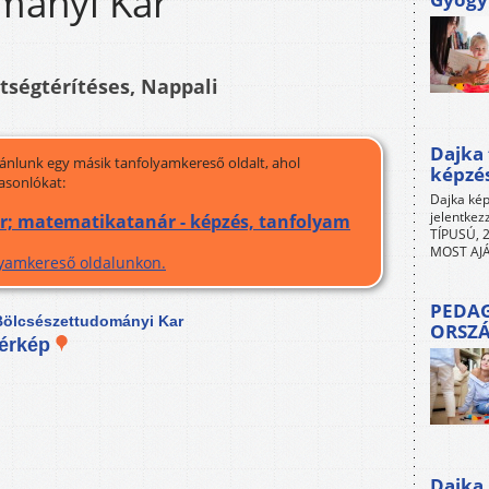
mányi Kar
ltségtérítéses, Nappali
Dajka 
jánlunk egy másik tanfolyamkereső oldalt, ahol
képzé
asonlókat:
Dajka kép
jelentkez
r; matematikatanár - képzés, tanfolyam
TÍPUSÚ, 2
MOST AJÁ
olyamkereső oldalunkon.
PEDAG
ölcsészettudományi Kar
ORSZ
érkép
Dajka 