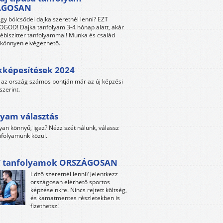
ÁGOSAN
gy bölcsődei dajka szeretnél lenni? EZT
GOD! Dajka tanfolyam 3-4 hónap alatt, akár
ébiszitter tanfolyammal! Munka és család
s könnyen elvégezhető.
kképesítések 2024
az ország számos pontján már az új képzési
szerint.
yam választás
yan könnyű, igaz? Nézz szét nálunk, válassz
folyamunk közül.
 tanfolyamok ORSZÁGOSAN
Edző szeretnél lenni? Jelentkezz
országosan elérhető sportos
képzéseinkre. Nincs rejtett költség,
és kamatmentes részletekben is
fizethetsz!