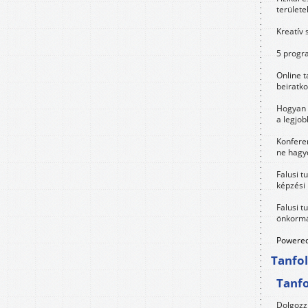
területe
Kreatív 
5 progra
Online t
beiratko
Hogyan 
a legjo
Konfere
ne hagyd
Falusi t
képzési
Falusi t
önkormá
Powered
Tanfo
Tanf
Dolgozz 