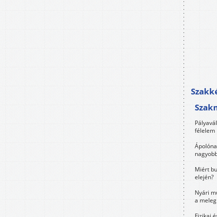
Szakké
Szak
Pályavá
félelem 
Ápolóna
nagyobb
Miért bu
elején?
Nyári m
a meleg
Fizikai 