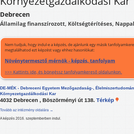
Környezetgazdálkodási Kar
Debrecen
Államilag finanszírozott, Költségtérítéses, Nappal
Nem tudjuk, hogy indul-e a képzés, de ajánlunk egy másik tanfolyamkeres
megtalálhatod ezt képzést vagy ehhez hasonlókat:
Növénytermesztő mérnök - képzés, tanfolyam
>>> Kattints ide, és böngéssz tanfolyamkereső oldalunkon.
DE-MÉK - Debreceni Egyetem Mezőgazdaság-, Élelmiszertudomán
Környezetgazdálkodási Kar
4032 Debrecen , Böszörményi út 138.
Térkép
Tovább az intézmény oldalára →
A képzés 2016. szeptemberben indul.