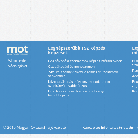
Legnépszerűbb FSZ képzés
Le
képzések
in
Admin felület
Gazdálkodási szakmérnök képzés mérnököknek
Bud
Sza
Média ajánlat
Gazdálkodási és menedzsment
Pan
Víz- és szennyvízkezelő rendszer üzemeltető
szakember
Adv
Közgazdálkodás, közpénz menedzsment
Edu
szakirányú továbbképzés
Szé
Desztináció menedzsment szakirányú
Köz
továbbképzés
© 2019 Magyar Oktatási Tájékoztató Kapcsolat: info(kukac)motadmin(