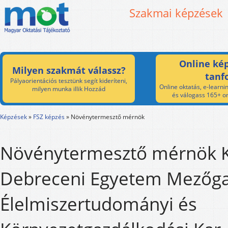
Szakmai képzések
Online kép
Milyen szakmát válassz?
tanf
Pályaorientációs tesztünk segít kideríteni,
Online oktatás, e-learnin
milyen munka illik Hozzád
és válogass 165+ on
Képzések
»
FSZ képzés
»
Növénytermesztő mérnök
Növénytermesztő mérnök K
Debreceni Egyetem Mezőga
Élelmiszertudományi és