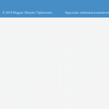
© 2019 Magyar Oktatási Tájékoztató Kapcsolat: info(kukac)motadmin(