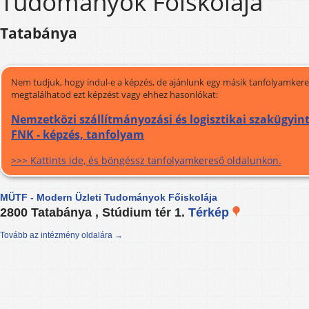
Tudományok Főiskolája
Tatabánya
Nem tudjuk, hogy indul-e a képzés, de ajánlunk egy másik tanfolyamkeres
megtalálhatod ezt képzést vagy ehhez hasonlókat:
Nemzetközi szállítmányozási és logisztikai szakügyin
FNK - képzés, tanfolyam
>>> Kattints ide, és böngéssz tanfolyamkereső oldalunkon.
MÜTF - Modern Üzleti Tudományok Főiskolája
2800 Tatabánya , Stúdium tér 1.
Térkép
Tovább az intézmény oldalára →