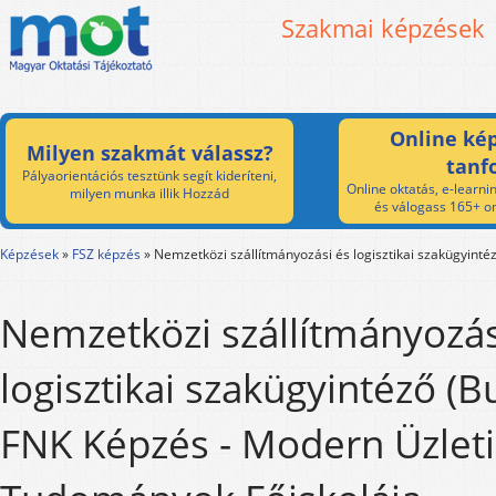
Szakmai képzések
Online kép
Milyen szakmát válassz?
tanf
Pályaorientációs tesztünk segít kideríteni,
Online oktatás, e-learnin
milyen munka illik Hozzád
és válogass 165+ on
Képzések
»
FSZ képzés
»
Nemzetközi szállítmányozási és logisztikai szakügyinté
Nemzetközi szállítmányozás
logisztikai szakügyintéző (
FNK Képzés - Modern Üzleti