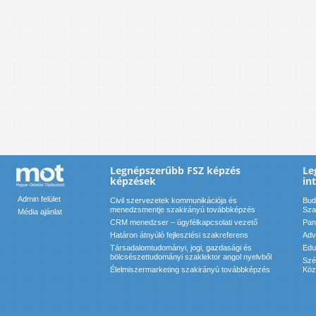
Legnépszerűbb FSZ képzés
Le
képzések
in
Admin felület
Civil szervezetek kommunikációja és
Bud
menedzsmentje szakirányú továbbképzés
Sza
Média ajánlat
CRM menedzser – ügyfélkapcsolati vezető
Pan
Határon átnyúló fejlesztési szakreferens
Adv
Társadalomtudományi, jogi, gazdasági és
Edu
bölcsészettudományi szaklektor angol nyelvből
Szé
Élelmiszermarketing szakirányú továbbképzés
Köz