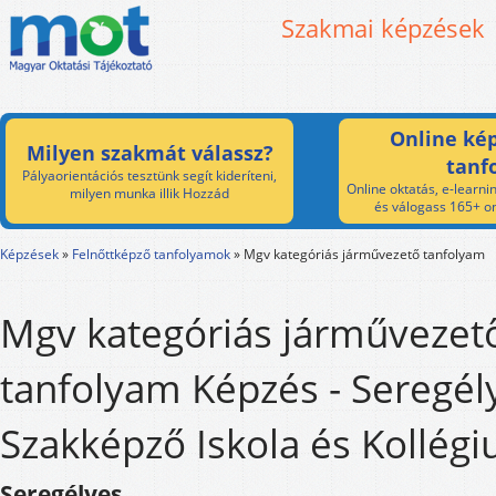
Szakmai képzések
Online kép
Milyen szakmát válassz?
tanf
Pályaorientációs tesztünk segít kideríteni,
Online oktatás, e-learnin
milyen munka illik Hozzád
és válogass 165+ on
Képzések
»
Felnőttképző tanfolyamok
»
Mgv kategóriás járművezető tanfolyam
Mgv kategóriás járművezet
tanfolyam Képzés - Seregél
Szakképző Iskola és Kollég
Seregélyes