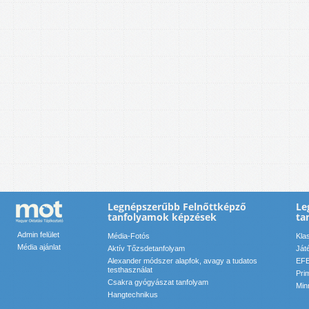
Legnépszerűbb Felnőttképző
Le
tanfolyamok képzések
ta
Admin felület
Média-Fotós
Kla
Média ajánlat
Aktív Tőzsdetanfolyam
Ját
Alexander módszer alapfok, avagy a tudatos
EFE
testhasználat
Pri
Csakra gyógyászat tanfolyam
Min
Hangtechnikus