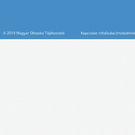
© 2019 Magyar Oktatási Tájékoztató Kapcsolat: info(kukac)motadmin(