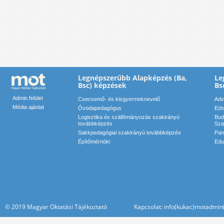
Legnépszerűbb Alapképzés (Ba,
Le
Bsc) képzések
Bs
Admin felület
Csecsemő- és kisgyermeknevelő
Adv
Média ajánlat
Óvodapedagógus
Eöt
Logisztika és szállítmányozás szakirányú
Bud
továbbképzés
Sza
Sakkpedagógiai szakirányú továbbképzés
Pan
Építőmérnöki
Edu
© 2019 Magyar Oktatási Tájékoztató Kapcsolat: info(kukac)motadmin(