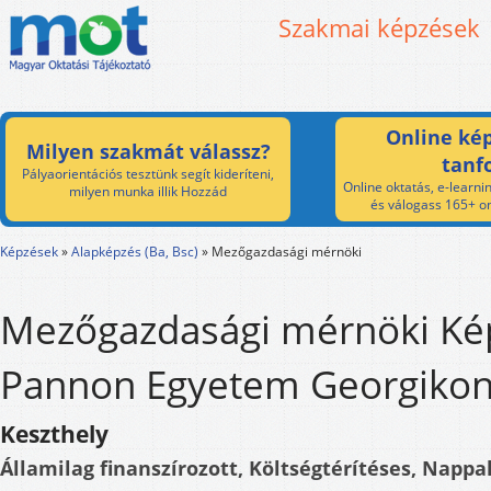
Szakmai képzések
Online kép
Milyen szakmát válassz?
tanf
Pályaorientációs tesztünk segít kideríteni,
Online oktatás, e-learnin
milyen munka illik Hozzád
és válogass 165+ on
Képzések
»
Alapképzés (Ba, Bsc)
»
Mezőgazdasági mérnöki
Mezőgazdasági mérnöki Kép
Pannon Egyetem Georgikon
Keszthely
Államilag finanszírozott, Költségtérítéses, Nappal