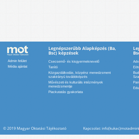
Legnépszerűbb Alapképzés (Ba,
Le
Bsc) képzések
Bs
Admin felület
Csecsemő- és kisgyermeknevelő
Adv
Média ajánlat
Tanító
Eöt
Közgazdálkodás, közpénz menedzsment
Bud
szakirányú továbbképzés
Sza
Művészeti és kulturális intézmények
Pan
menedzsmentje
Edu
Piackutatás gyakorlata
© 2019 Magyar Oktatási Tájékoztató Kapcsolat: info(kukac)motadmin(