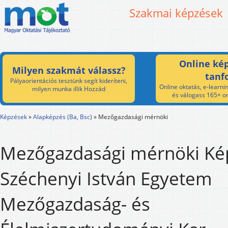
Szakmai képzések
Online kép
Milyen szakmát válassz?
tanf
Pályaorientációs tesztünk segít kideríteni,
Online oktatás, e-learnin
milyen munka illik Hozzád
és válogass 165+ on
Képzések
»
Alapképzés (Ba, Bsc)
»
Mezőgazdasági mérnöki
Mezőgazdasági mérnöki Kép
Széchenyi István Egyetem
Mezőgazdaság- és