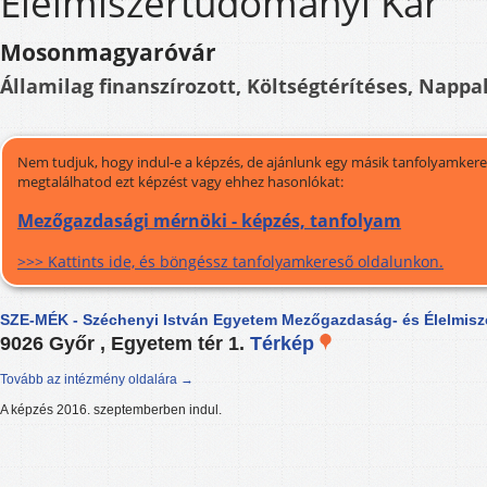
Élelmiszertudományi Kar
Mosonmagyaróvár
Államilag finanszírozott, Költségtérítéses, Nappal
Nem tudjuk, hogy indul-e a képzés, de ajánlunk egy másik tanfolyamkeres
megtalálhatod ezt képzést vagy ehhez hasonlókat:
Mezőgazdasági mérnöki - képzés, tanfolyam
>>> Kattints ide, és böngéssz tanfolyamkereső oldalunkon.
SZE-MÉK - Széchenyi István Egyetem Mezőgazdaság- és Élelmisz
9026 Győr , Egyetem tér 1.
Térkép
Tovább az intézmény oldalára →
A képzés 2016. szeptemberben indul.