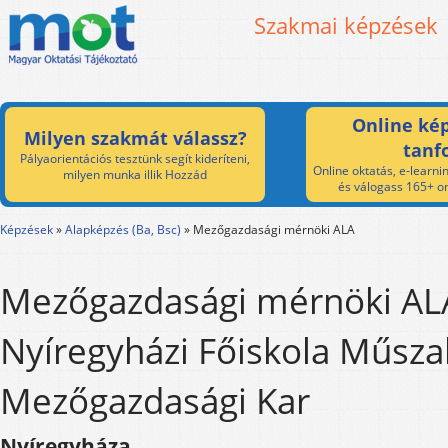
Szakmai képzések
Online kép
Milyen szakmát válassz?
tanf
Pályaorientációs tesztünk segít kideríteni,
Online oktatás, e-learnin
milyen munka illik Hozzád
és válogass 165+ on
Képzések
»
Alapképzés (Ba, Bsc)
»
Mezőgazdasági mérnöki ALA
Mezőgazdasági mérnöki ALA
Nyíregyházi Főiskola Műsza
Mezőgazdasági Kar
Nyíregyháza