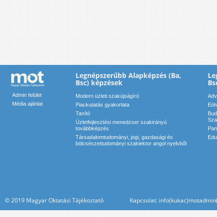
Legnépszerűbb Alapképzés (Ba,
Le
Bsc) képzések
Bs
Admin felület
Modern üzleti szakújságíró
Adv
Média ajánlat
Piackutatás gyakorlata
Eöt
Tanító
Bud
Sza
Üzletfejlesztési menedzser szakirányú
továbbképzés
Pan
Társadalomtudományi, jogi, gazdasági és
Edu
bölcsészettudományi szaklektor angol nyelvből
© 2019 Magyar Oktatási Tájékoztató Kapcsolat: info(kukac)motadmin(