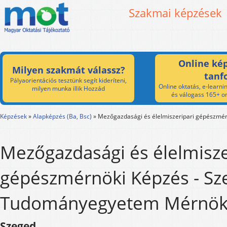
Szakmai képzések
Online kép
Milyen szakmát válassz?
tanf
Pályaorientációs tesztünk segít kideríteni,
Online oktatás, e-learnin
milyen munka illik Hozzád
és válogass 165+ on
Képzések
»
Alapképzés (Ba, Bsc)
»
Mezőgazdasági és élelmiszeripari gépészmér
Mezőgazdasági és élelmisze
gépészmérnöki Képzés - Sz
Tudományegyetem Mérnöki
Szeged