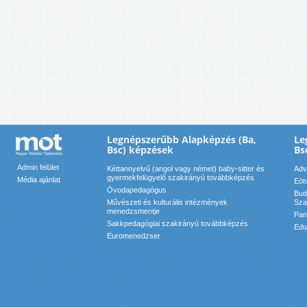
Legnépszerűbb Alapképzés (Ba,
Le
Bsc) képzések
Bs
Admin felület
Kéttannyelvű (angol vagy német) baby-sitter és
Adv
gyermekfelügyelő szakirányú továbbképzés
Média ajánlat
Eöt
Óvodapedagógus
Bud
Művészeti és kulturális intézmények
Sza
menedzsmentje
Pan
Sakkpedagógiai szakirányú továbbképzés
Edu
Euromenedzser