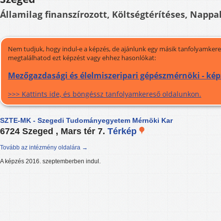
Államilag finanszírozott, Költségtérítéses, Nappal
Nem tudjuk, hogy indul-e a képzés, de ajánlunk egy másik tanfolyamkeres
megtalálhatod ezt képzést vagy ehhez hasonlókat:
Mezőgazdasági és élelmiszeripari gépészmérnöki - ké
>>> Kattints ide, és böngéssz tanfolyamkereső oldalunkon.
SZTE-MK - Szegedi Tudományegyetem Mérnöki Kar
6724 Szeged , Mars tér 7.
Térkép
Tovább az intézmény oldalára →
A képzés 2016. szeptemberben indul.