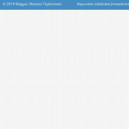
© 2019 Magyar Oktatási Tájékoztató Kapcsolat: info(kukac)motadmin(