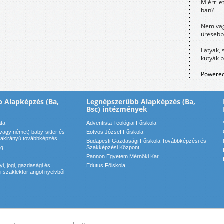
Miért le
ban?
Nem vag
üresebb
Latyak, 
kutyák 
Powered
 Alapképzés (Ba,
Legnépszerűbb Alapképzés (Ba,
Bsc) intézmények
ata
Adventista Teológiai Főiskola
vagy német) baby-sitter és
Eötvös József Főiskola
zakirányú továbbképzés
Budapesti Gazdasági Főiskola Továbbképzési és
ng
Szakképzési Központ
Pannon Egyetem Mérnöki Kar
, jogi, gazdasági és
Edutus Főiskola
 szaklektor angol nyelvből