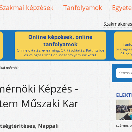
Szakmai képzések
Tanfolyamok
Egyet
Szakmakere
Online képzések, online
tanfolyamok
Tanfo
országsze
Online oktatás, e-learning, OKJ távoktatás. Kattints ide
95 hel
és válogass 165+ online tanfolyamunk közül.
kai mérnöki
mérnöki Képzés -
ELEKT
tem Műszaki Kar
ltségtérítéses, Nappali
számos po