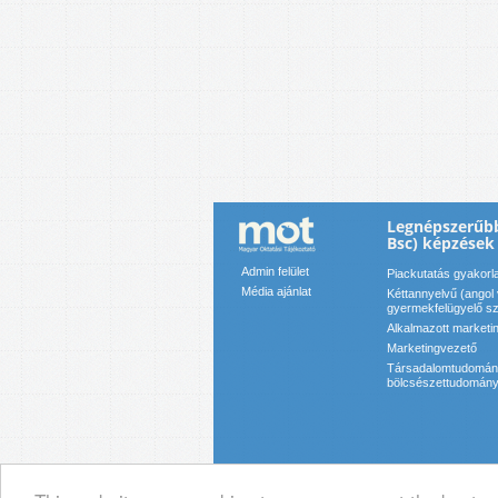
Legnépszerűbb
Bsc) képzések
Admin felület
Piackutatás gyakorl
Média ajánlat
Kéttannyelvű (angol 
gyermekfelügyelő s
Alkalmazott marketi
Marketingvezető
Társadalomtudományi
bölcsészettudományi