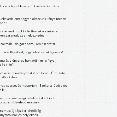
kik el a legtöbb vezetői kiválasztás már az
unkavédelem: hogyan öltözzünk kényelmesen
ben?
és szellemi munkák férfiaknak – ezeken a
ken garantált az elhelyezkedés
szakmák – dolgozz azzal, amit szeretsz
m a kollégákkal, hogy jobb csapat legyetek!
anulás előnyei és buktatói – mire figyelj
zás előtt?
válassz felnőttképzést 2025-ben? – Útmutató
bb döntéshez
ncia szervezés mesterien – Ezeket a lépéseket
 ki!
urizmus: közösségi befektetésként indul
 program kistelepüléseknek
urizmus: új képzési lehetőség
nyzatoknak és helyieknek