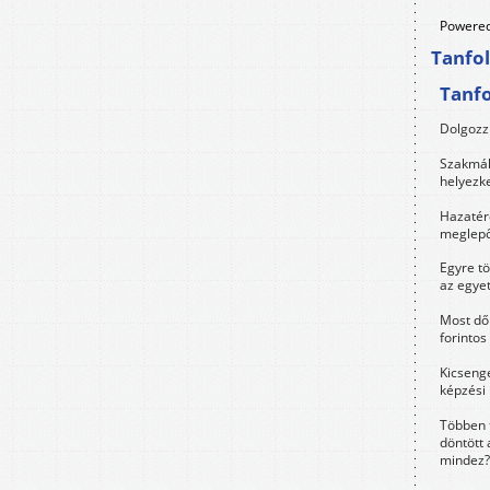
Powered
Tanfo
Tanf
Dolgozz 
Szakmák 
helyezk
Hazatérő
meglepő
Egyre t
az egye
Most dől
forintos
Kicsenge
képzési
Többen 
döntött 
mindez?