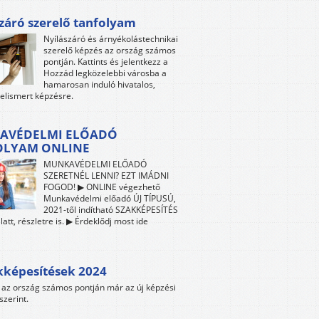
záró szerelő tanfolyam
Nyílászáró és árnyékolástechnikai
szerelő képzés az ország számos
pontján. Kattints és jelentkezz a
Hozzád legközelebbi városba a
hamarosan induló hivatalos,
 elismert képzésre.
AVÉDELMI ELŐADÓ
OLYAM ONLINE
MUNKAVÉDELMI ELŐADÓ
SZERETNÉL LENNI? EZT IMÁDNI
FOGOD! ▶ ONLINE végezhető
Munkavédelmi előadó ÚJ TÍPUSÚ,
2021-től indítható SZAKKÉPESÍTÉS
att, részletre is. ▶ Érdeklődj most ide
kképesítések 2024
az ország számos pontján már az új képzési
szerint.