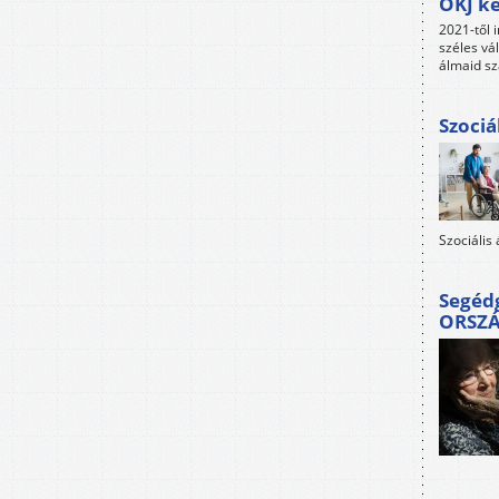
OKJ ké
2021-től i
széles vá
álmaid sz
Szociá
Szociális
Segéd
ORSZ