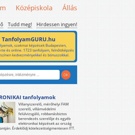
em
Középiskola
Állás
ső
Tudd meg!
Hirdessen ingyen!
TanfolyamGURU.hu
lyamok, szakmai képzések Budapesten,
rte és online. 1723 tanfolyam, felnőttképzés
yszínen kedvezményekkel és bónuszokkal.
RONIKAI tanfolyamok
Villanyszerelő, mérőhelyi FAM
szerelő, villámvédelmi
felülvizsgáló, robbanásbiztos
berendezés szerelője és egyéb
elektronikai képzések az ország
ntján. Érdeklődj kötelezettségmentesen ITT.