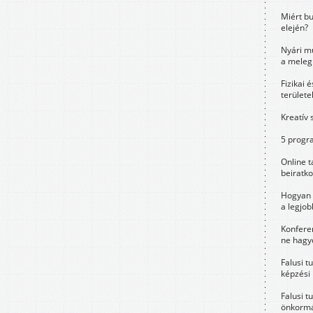
Miért bu
elején?
Nyári m
a meleg
Fizikai 
területe
Kreatív 
5 progra
Online t
beiratko
Hogyan 
a legjo
Konfere
ne hagyd
Falusi t
képzési
Falusi t
önkormá