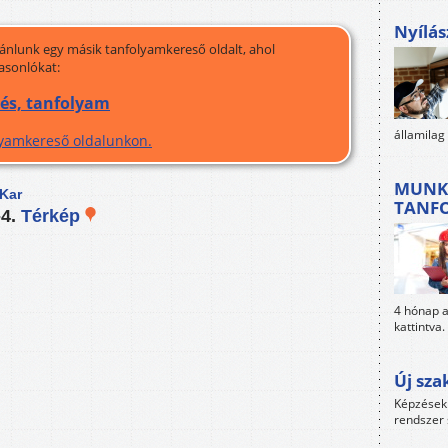
Nyílás
jánlunk egy másik tanfolyamkereső oldalt, ahol
asonlókat:
és, tanfolyam
államilag
olyamkereső oldalunkon.
MUNK
Kar
TANF
-4.
Térkép
4 hónap al
kattintva.
Új sza
Képzések 
rendszer 