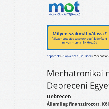
Milyen szakmát válassz?
Pályaorientációs tesztünk segít kideríteni,
milyen munka illik Hozzád
Képzések
»
Alapképzés (Ba, Bsc)
»
Mechatroni
Mechatronikai 
Debreceni Egye
Debrecen
Államilag finanszírozott, Kö