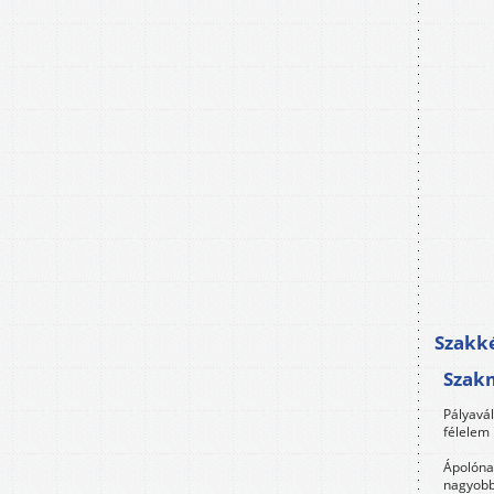
Szakké
Szak
Pályavá
félelem 
Ápolóna
nagyobb