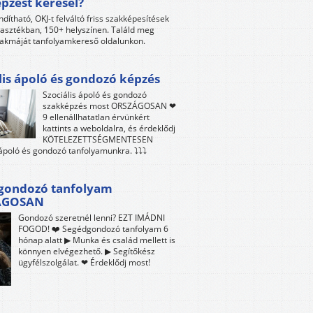
pzést keresel?
ndítható, OKJ-t felváltó friss szakképesítések
lasztékban, 150+ helyszínen. Találd meg
akmáját tanfolyamkereső oldalunkon.
lis ápoló és gondozó képzés
Szociális ápoló és gondozó
szakképzés most ORSZÁGOSAN ❤
9 ellenállhatatlan érvünkért
kattints a weboldalra, és érdeklődj
KÖTELEZETTSÉGMENTESEN
 ápoló és gondozó tanfolyamunkra. ⤵⤵⤵
gondozó tanfolyam
ÁGOSAN
Gondozó szeretnél lenni? EZT IMÁDNI
FOGOD! ❤️ Segédgondozó tanfolyam 6
hónap alatt ▶ Munka és család mellett is
könnyen elvégezhető. ▶ Segítőkész
ügyfélszolgálat. ❤ Érdeklődj most!