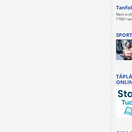
Tanfol
Nem is ol
1700+ tan
SPORT
TÁPLÁ
ONLI