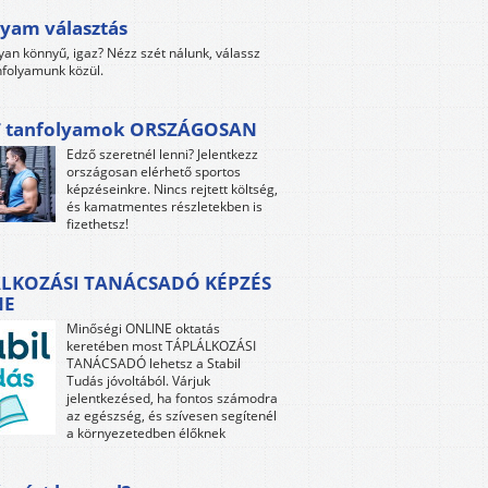
yam választás
yan könnyű, igaz? Nézz szét nálunk, válassz
folyamunk közül.
 tanfolyamok ORSZÁGOSAN
Edző szeretnél lenni? Jelentkezz
országosan elérhető sportos
képzéseinkre. Nincs rejtett költség,
és kamatmentes részletekben is
fizethetsz!
LKOZÁSI TANÁCSADÓ KÉPZÉS
NE
Minőségi ONLINE oktatás
keretében most TÁPLÁLKOZÁSI
TANÁCSADÓ lehetsz a Stabil
Tudás jóvoltából. Várjuk
jelentkezésed, ha fontos számodra
az egészség, és szívesen segítenél
a környezetedben élőknek