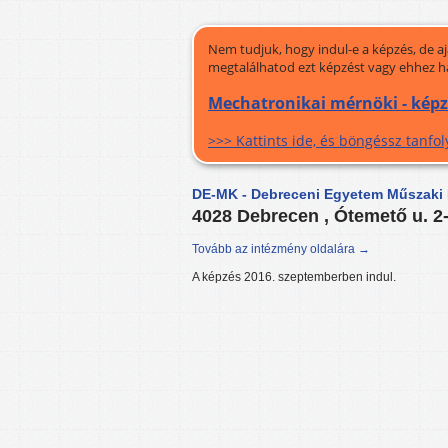
Nem tudjuk, hogy indul-e a képzés, de a
megtalálhatod ezt képzést vagy ehhez h
Mechatronikai mérnöki - képz
>>> Kattints ide, és böngéssz tanf
DE-MK - Debreceni Egyetem Műszaki 
4028 Debrecen , Ótemető u. 2
Tovább az intézmény oldalára →
A képzés 2016. szeptemberben indul.