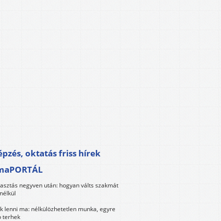
pzés, oktatás friss hírek
maPORTÁL
lasztás negyven után: hogyan válts szakmát
nélkül
k lenni ma: nélkülözhetetlen munka, egyre
 terhek