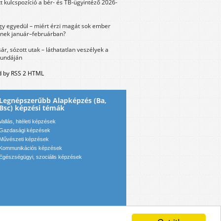
tt kulcspozíció a bér- és TB-ügyintéző 2026-
y egyedül – miért érzi magát sok ember
nek január–februárban?
sár, sózott utak – láthatatlan veszélyek a
bundáján
 by RSS 2 HTML
Legnépszerűbb Alapképzés (Ba,
Bsc) képzési témák
Vallás, hitéleti képzések
Gazdasági képzések
Művészeti képzések
Kommunikációs képzések
Egészségügyi, szociális képzések