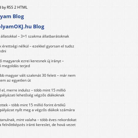
 by RSS 2 HTML
lyam Blog
olyamOKJ.hu Blog
állatokkal – 3+1 szakma állatbarátoknak
érettségi nélkül – ezekkel gyorsan el tudsz
edni
 magyarok ezrei keresnek új irányt –
 megoldás terjed
öbb magyar vált szakmát 30 felett – már nem
tem az egyetlen út
 el, merre indulsz – több mint 15 millió
 pályázati lehetőség végzős diákoknak
ttek – több mint 15 millió forint értékű
 pályázat nyílt meg a végzős diákok számára
tanulnak, mint valaha – több éves rekordokat
a felnőttképzés iránti kereslet, de hová vezet