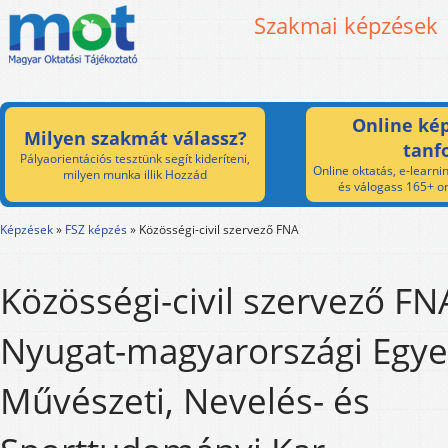
Szakmai képzések
Online kép
Milyen szakmát válassz?
tanf
Pályaorientációs tesztünk segít kideríteni,
Online oktatás, e-learnin
milyen munka illik Hozzád
és válogass 165+ on
Képzések
»
FSZ képzés
»
Közösségi-civil szervező FNA
Közösségi-civil szervező FN
Nyugat-magyarországi Egy
Művészeti, Nevelés- és