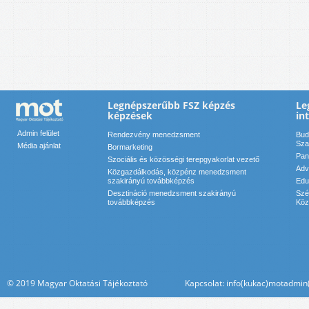
Legnépszerűbb FSZ képzés
Le
képzések
in
Admin felület
Rendezvény menedzsment
Bud
Sza
Média ajánlat
Bormarketing
Pan
Szociális és közösségi terepgyakorlat vezető
Adv
Közgazdálkodás, közpénz menedzsment
szakirányú továbbképzés
Edu
Desztináció menedzsment szakirányú
Szé
továbbképzés
Köz
© 2019 Magyar Oktatási Tájékoztató Kapcsolat: info(kukac)motadmin(