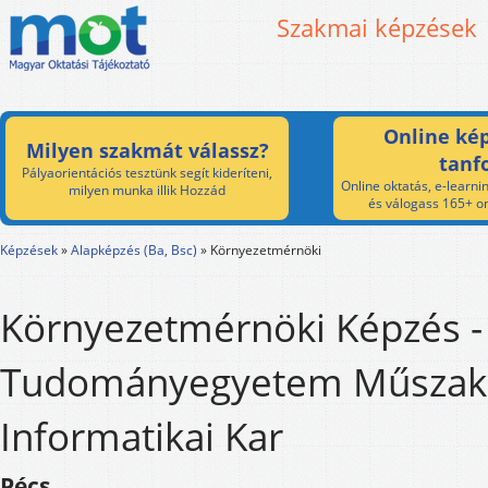
Szakmai képzések
Online kép
Milyen szakmát válassz?
tanf
Pályaorientációs tesztünk segít kideríteni,
Online oktatás, e-learnin
milyen munka illik Hozzád
és válogass 165+ on
Képzések
»
Alapképzés (Ba, Bsc)
»
Környezetmérnöki
Környezetmérnöki Képzés -
Tudományegyetem Műszaki
Informatikai Kar
Pécs