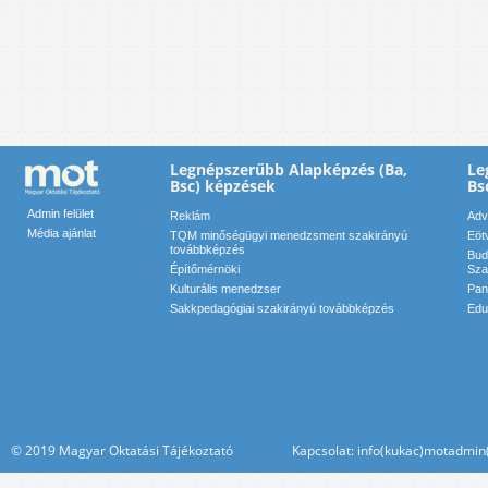
Legnépszerűbb Alapképzés (Ba,
Le
Bsc) képzések
Bs
Admin felület
Reklám
Adv
Média ajánlat
TQM minőségügyi menedzsment szakirányú
Eöt
továbbképzés
Bud
Építőmérnöki
Sza
Kulturális menedzser
Pan
Sakkpedagógiai szakirányú továbbképzés
Edu
© 2019 Magyar Oktatási Tájékoztató Kapcsolat: info(kukac)motadmin(