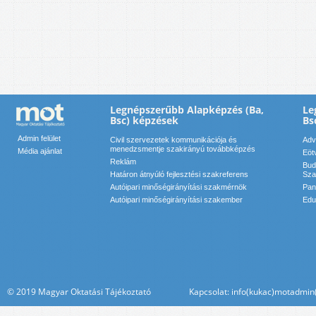
Legnépszerűbb Alapképzés (Ba,
Le
Bsc) képzések
Bs
Admin felület
Civil szervezetek kommunikációja és
Adv
menedzsmentje szakirányú továbbképzés
Média ajánlat
Eöt
Reklám
Bud
Határon átnyúló fejlesztési szakreferens
Sza
Autóipari minőségirányítási szakmérnök
Pan
Autóipari minőségirányítási szakember
Edu
© 2019 Magyar Oktatási Tájékoztató Kapcsolat: info(kukac)motadmin(