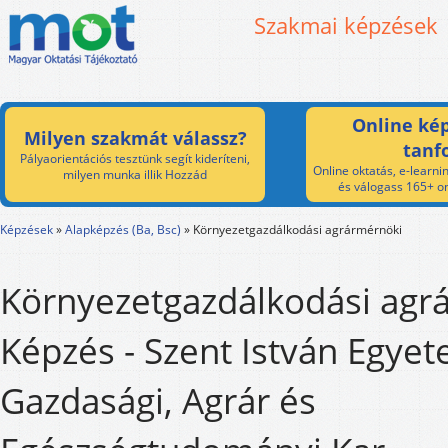
Szakmai képzések
Online kép
Milyen szakmát válassz?
tanf
Pályaorientációs tesztünk segít kideríteni,
Online oktatás, e-learnin
milyen munka illik Hozzád
és válogass 165+ on
Képzések
»
Alapképzés (Ba, Bsc)
»
Környezetgazdálkodási agrármérnöki
Környezetgazdálkodási agr
Képzés - Szent István Egye
Gazdasági, Agrár és