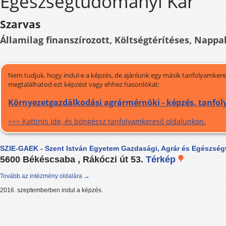
Egészségtudományi Kar
Szarvas
Államilag finanszírozott, Költségtérítéses, Nappal
Nem tudjuk, hogy indul-e a képzés, de ajánlunk egy másik tanfolyamkeres
megtalálhatod ezt képzést vagy ehhez hasonlókat:
Környezetgazdálkodási agrármérnöki - képzés, tanfo
>>> Kattints ide, és böngéssz tanfolyamkereső oldalunkon.
SZIE-GAEK - Szent István Egyetem Gazdasági, Agrár és Egészsé
5600 Békéscsaba , Rákóczi út 53.
Térkép
Tovább az intézmény oldalára →
2016. szeptemberben indul a képzés.