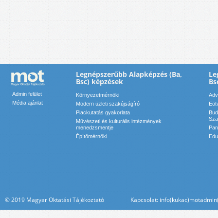
Legnépszerűbb Alapképzés (Ba,
Le
Bsc) képzések
Bs
Admin felület
Környezetmérnöki
Adv
Média ajánlat
Modern üzleti szakújságíró
Eöt
Piackutatás gyakorlata
Bud
Sza
Művészeti és kulturális intézmények
menedzsmentje
Pan
Építőmérnöki
Edu
© 2019 Magyar Oktatási Tájékoztató Kapcsolat: info(kukac)motadmin(