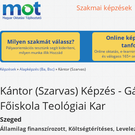
Szakmai képzések
Online kép
Milyen szakmát válassz?
tanf
Pályaorientációs tesztünk segít kideríteni,
Online oktatás, e-learnin
milyen munka illik Hozzád
és válogass 165+ on
Képzések
»
Alapképzés (Ba, Bsc)
»
Kántor (Szarvas)
Kántor (Szarvas) Képzés - G
Főiskola Teológiai Kar
Szeged
Államilag finanszírozott, Költségtérítéses, Levele