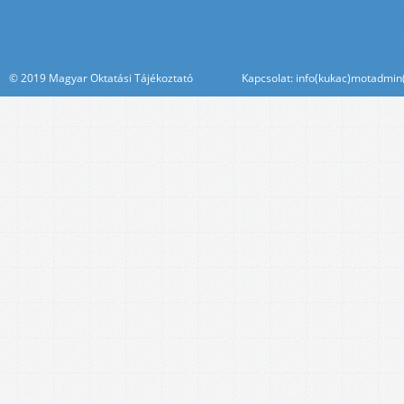
© 2019 Magyar Oktatási Tájékoztató Kapcsolat: info(kukac)motadmin(