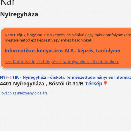
Kar
Nyíregyháza
Nem tudjuk, hogy indul-e a képzés, de ajánlunk egy másik tanfolyamkeres
megtalálhatod ezt képzést vagy ehhez hasonlókat:
Informatikus könyvtáros ALA - képzés, tanfolyam
>>> Kattints ide, és böngéssz tanfolyamkereső oldalunkon.
NYF-TTIK - Nyíregyházi Főiskola Természettudományi és Informat
4401 Nyíregyháza , Sóstói út 31/B
Térkép
Tovább az intézmény oldalára →