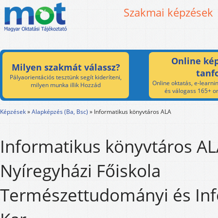
Szakmai képzések
Online kép
Milyen szakmát válassz?
tanf
Pályaorientációs tesztünk segít kideríteni,
Online oktatás, e-learnin
milyen munka illik Hozzád
és válogass 165+ on
Képzések
»
Alapképzés (Ba, Bsc)
»
Informatikus könyvtáros ALA
Informatikus könyvtáros AL
Nyíregyházi Főiskola
Természettudományi és Inf