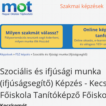
Szakmai képzések
Online kép
Milyen szakmát válassz?
tanf
Pályaorientációs tesztünk segít kideríteni,
Online oktatás, e-learnin
milyen munka illik Hozzád
és válogass 165+ on
Képzések
»
FSZ képzés
»
Szociális és ifjúsági munka (ifjúságsegítő)
Szociális és ifjúsági munka
(ifjúságsegítő) Képzés - Ke
Főiskola Tanítóképző Főisko
Kecskemét