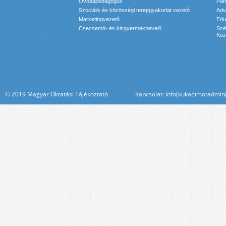
Óvodapedagógus
Pan
Szociális és közösségi terepgyakorlat vezető
Adv
Marketingvezető
Edu
Csecsemő- és kisgyermeknevelő
Szé
Köz
© 2019 Magyar Oktatási Tájékoztató Kapcsolat: info(kukac)motadmin(