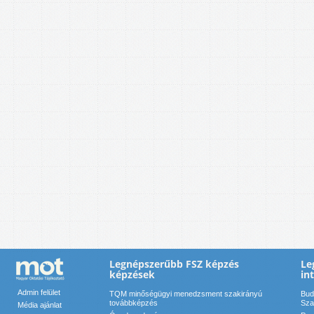
Legnépszerűbb FSZ képzés
Le
képzések
in
Admin felület
TQM minőségügyi menedzsment szakirányú
Bud
továbbképzés
Sza
Média ajánlat