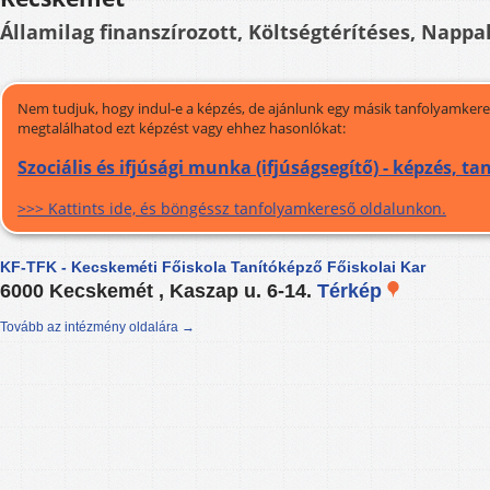
Államilag finanszírozott, Költségtérítéses, Nappal
Nem tudjuk, hogy indul-e a képzés, de ajánlunk egy másik tanfolyamkeres
megtalálhatod ezt képzést vagy ehhez hasonlókat:
Szociális és ifjúsági munka (ifjúságsegítő) - képzés, t
>>> Kattints ide, és böngéssz tanfolyamkereső oldalunkon.
KF-TFK - Kecskeméti Főiskola Tanítóképző Főiskolai Kar
6000 Kecskemét , Kaszap u. 6-14.
Térkép
Tovább az intézmény oldalára →