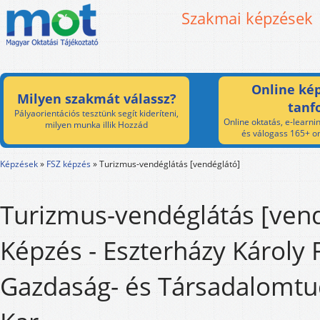
Szakmai képzések
Online kép
Milyen szakmát válassz?
tanf
Pályaorientációs tesztünk segít kideríteni,
Online oktatás, e-learnin
milyen munka illik Hozzád
és válogass 165+ on
Képzések
»
FSZ képzés
»
Turizmus-vendéglátás [vendéglátó]
Turizmus-vendéglátás [ven
Képzés - Eszterházy Károly 
Gazdaság- és Társadalomt