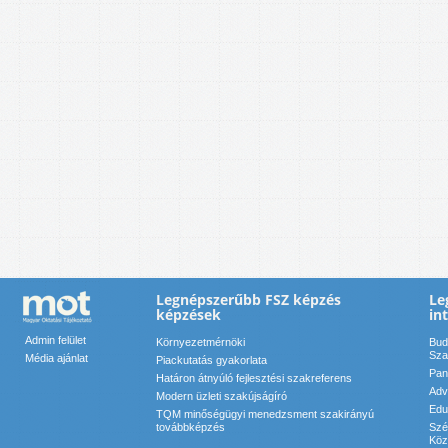
Legnépszerűbb FSZ képzés
Le
képzések
in
Admin felület
Környezetmérnöki
Bud
Sza
Média ajánlat
Piackutatás gyakorlata
Pan
Határon átnyúló fejlesztési szakreferens
Adv
Modern üzleti szakújságíró
Edu
TQM minőségügyi menedzsment szakirányú
továbbképzés
Szé
Köz