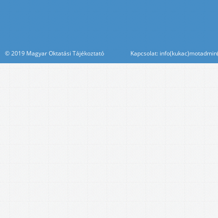
© 2019 Magyar Oktatási Tájékoztató Kapcsolat: info(kukac)motadmin(