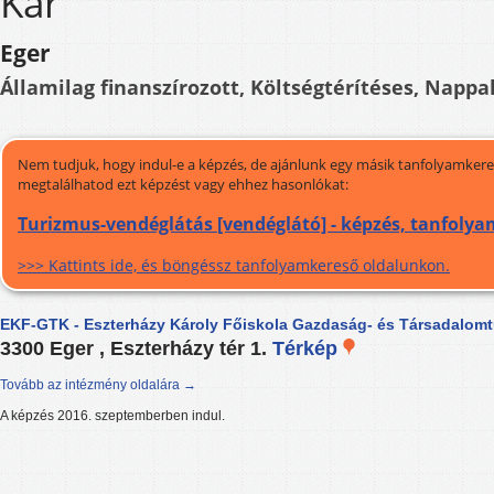
Kar
Eger
Államilag finanszírozott, Költségtérítéses, Nappal
Nem tudjuk, hogy indul-e a képzés, de ajánlunk egy másik tanfolyamkeres
megtalálhatod ezt képzést vagy ehhez hasonlókat:
Turizmus-vendéglátás [vendéglátó] - képzés, tanfolya
>>> Kattints ide, és böngéssz tanfolyamkereső oldalunkon.
EKF-GTK - Eszterházy Károly Főiskola Gazdaság- és Társadalom
3300 Eger , Eszterházy tér 1.
Térkép
Tovább az intézmény oldalára →
A képzés 2016. szeptemberben indul.