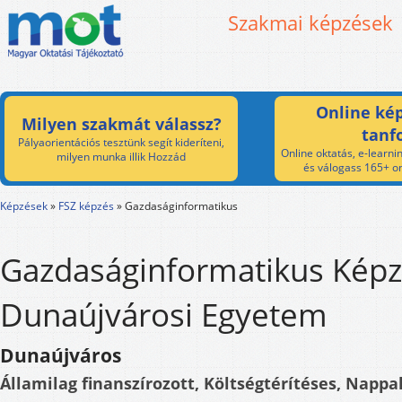
Szakmai képzések
Online kép
Milyen szakmát válassz?
tanf
Pályaorientációs tesztünk segít kideríteni,
Online oktatás, e-learnin
milyen munka illik Hozzád
és válogass 165+ on
Képzések
»
FSZ képzés
»
Gazdaságinformatikus
Gazdaságinformatikus Képz
Dunaújvárosi Egyetem
Dunaújváros
Államilag finanszírozott, Költségtérítéses, Nappal