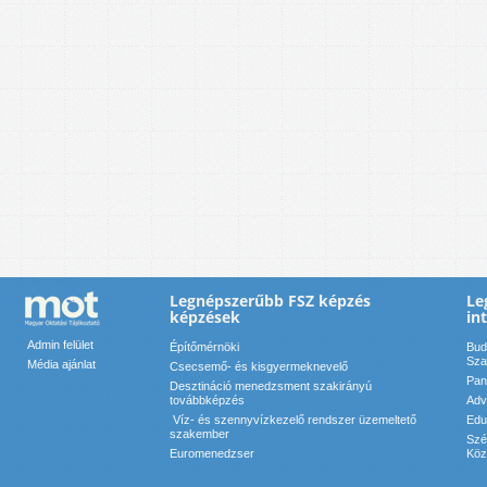
Legnépszerűbb FSZ képzés
Le
képzések
in
Admin felület
Építőmérnöki
Bud
Sza
Média ajánlat
Csecsemő- és kisgyermeknevelő
Pan
Desztináció menedzsment szakirányú
továbbképzés
Adv
Víz- és szennyvízkezelő rendszer üzemeltető
Edu
szakember
Szé
Euromenedzser
Köz