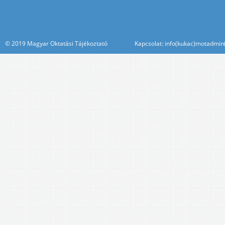
© 2019 Magyar Oktatási Tájékoztató Kapcsolat: info(kukac)motadmin(