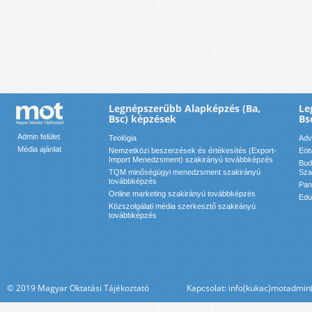
Legnépszerűbb Alapképzés (Ba,
Le
Bsc) képzések
Bs
Admin felület
Teológia
Adv
Média ajánlat
Nemzetközi beszerzések és értékesítés (Export-
Eöt
Import Menedzsment) szakirányú továbbképzés
Bud
TQM minőségügyi menedzsment szakirányú
Sza
továbbképzés
Pan
Online marketing szakirányú továbbképzés
Edu
Közszolgálati média szerkesztő szakirányú
továbbképzés
© 2019 Magyar Oktatási Tájékoztató Kapcsolat: info(kukac)motadmin(