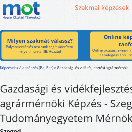
Szakmai képzések
Online kép
Milyen szakmát válassz?
tanf
Pályaorientációs tesztünk segít kideríteni,
Online oktatás, e-learnin
milyen munka illik Hozzád
és válogass 165+ on
Képzések
»
Alapképzés (Ba, Bsc)
»
Gazdasági és vidékfejlesztési agrármérnöki
Gazdasági és vidékfejleszté
agrármérnöki Képzés - Szeg
Tudományegyetem Mérnöki
Szeged