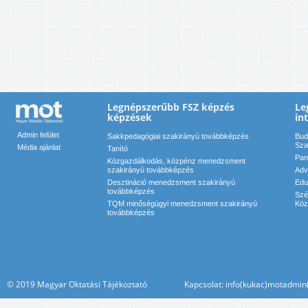
Legnépszerűbb FSZ képzés
Le
képzések
in
Admin felület
Sakkpedagógiai szakirányú továbbképzés
Bud
Sza
Média ajánlat
Tanító
Pan
Közgazdálkodás, közpénz menedzsment
szakirányú továbbképzés
Adv
Desztináció menedzsment szakirányú
Edu
továbbképzés
Szé
TQM minőségügyi menedzsment szakirányú
Köz
továbbképzés
© 2019 Magyar Oktatási Tájékoztató Kapcsolat: info(kukac)motadmin(