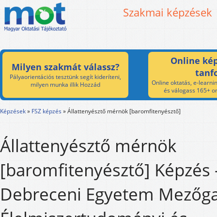
Szakmai képzések
Online kép
Milyen szakmát válassz?
tanf
Pályaorientációs tesztünk segít kideríteni,
Online oktatás, e-learnin
milyen munka illik Hozzád
és válogass 165+ on
Képzések
»
FSZ képzés
»
Állattenyésztő mérnök [baromfitenyésztő]
Állattenyésztő mérnök
[baromfitenyésztő] Képzés 
Debreceni Egyetem Mezőga