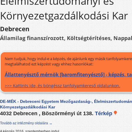
Élelmiszertudományi és
Környezetgazdálkodási Kar
Debrecen
Államilag finanszírozott, Költségtérítéses, Nappal
Nem tudjuk, hogy indul-e a képzés, de ajánlunk egy másik tanfolyamkeres
megtalálhatod ezt képzést vagy ehhez hasonlókat:
Állattenyésztő mérnök [baromfitenyésztő] - képzés, 
>>> Kattints ide, és böngéssz tanfolyamkereső oldalunkon.
DE-MÉK - Debreceni Egyetem Mezőgazdaság-, Élelmiszertudomán
Környezetgazdálkodási Kar
4032 Debrecen , Böszörményi út 138.
Térkép
Tovább az intézmény oldalára →
A képzés 2016. szeptemberben indul.