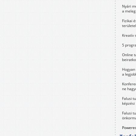
Nyári m
a meleg
Fizikai 
területe
Kreatív 
5 progra
Online t
beiratko
Hogyan 
a legjo
Konfere
ne hagyd
Falusi t
képzési
Falusi t
önkormá
Powered