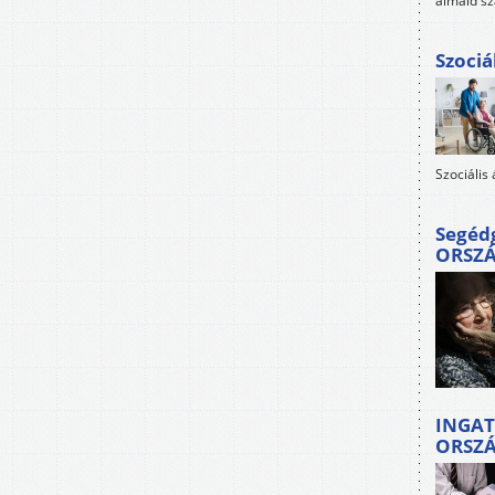
álmaid sz
Szociá
Szociális
Segéd
ORSZ
INGAT
ORSZ