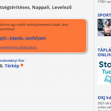
1700+ tan
ltségtérítéses, Nappali, Levelező
SPORT
jánlunk egy másik tanfolyamkereső oldalt, ahol
asonlókat:
yi) - képzés, tanfolyam
olyamkereső oldalunkon.
TÁPLÁ
ONLI
tudományi Kar
10.
Térkép
OKJ ké
2021-től i
széles vá