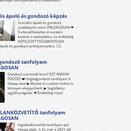
akmáját tanfolyamkereső oldalunkon.
lis ápoló és gondozó képzés
Szociális ápoló és gondozó
szakképzés most ORSZÁGOSAN ❤
9 ellenállhatatlan érvünkért
kattints a weboldalra, és érdeklődj
KÖTELEZETTSÉGMENTESEN
 ápoló és gondozó tanfolyamunkra. ⤵⤵⤵
gondozó tanfolyam
ÁGOSAN
Gondozó szeretnél lenni? EZT IMÁDNI
FOGOD! ❤️ Segédgondozó tanfolyam 6
hónap alatt ▶ Munka és család mellett is
könnyen elvégezhető. ▶ Segítőkész
ügyfélszolgálat. ❤ Érdeklődj most!
LANKÖZVETÍTŐ tanfolyam
ÁGOSAN
Ingatlanközvetítő tanfolyam pár
hónap alatt. ⚠ Ez már a 2021-től