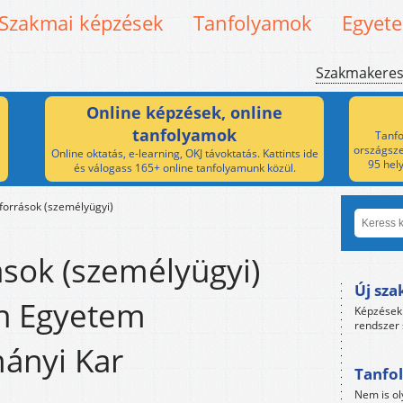
Szakmai képzések
Tanfolyamok
Egyet
Szakmakere
Online képzések, online
tanfolyamok
Tanfo
országsze
Online oktatás, e-learning, OKJ távoktatás. Kattints ide
95 hel
és válogass 165+ online tanfolyamunk közül.
források (személyügyi)
sok (személyügyi)
Új sza
n Egyetem
Képzések 
rendszer 
ányi Kar
Tanfol
Nem is ol