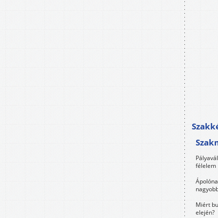
Szakké
Szak
Pályavá
félelem 
Ápolóna
nagyobb
Miért bu
elején?