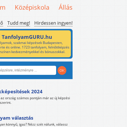
em
Középiskola
Állás
ső
Tudd meg!
Hirdessen ingyen!
TanfolyamGURU.hu
lyamok, szakmai képzések Budapesten,
rte és online. 1723 tanfolyam, felnőttképzés
yszínen kedvezményekkel és bónuszokkal.
kképesítések 2024
az ország számos pontján már az új képzési
szerint.
yam választás
yan könnyű, igaz? Nézz szét nálunk, válassz