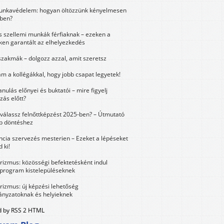
unkavédelem: hogyan öltözzünk kényelmesen
ben?
és szellemi munkák férfiaknak – ezeken a
ken garantált az elhelyezkedés
szakmák – dolgozz azzal, amit szeretsz
m a kollégákkal, hogy jobb csapat legyetek!
anulás előnyei és buktatói – mire figyelj
zás előtt?
válassz felnőttképzést 2025-ben? – Útmutató
bb döntéshez
ncia szervezés mesterien – Ezeket a lépéseket
 ki!
urizmus: közösségi befektetésként indul
 program kistelepüléseknek
urizmus: új képzési lehetőség
nyzatoknak és helyieknek
 by RSS 2 HTML