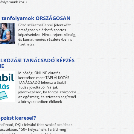
folyamunk közül.
 tanfolyamok ORSZÁGOSAN
Edző szeretnél lenni? Jelentkezz
országosan elérhető sportos
képzéseinkre. Nincs rejtett költség,
és kamatmentes részletekben is
fizethetsz!
LKOZÁSI TANÁCSADÓ KÉPZÉS
NE
Minőségi ONLINE oktatás
keretében most TÁPLÁLKOZÁSI
TANÁCSADÓ lehetsz a Stabil
Tudás jóvoltából. Várjuk
jelentkezésed, ha fontos számodra
az egészség, és szívesen segítenél
a környezetedben élőknek
pzést keresel?
ndítható, OKJ-t felváltó friss szakképesítések
lasztékban, 150+ helyszínen. Találd meg