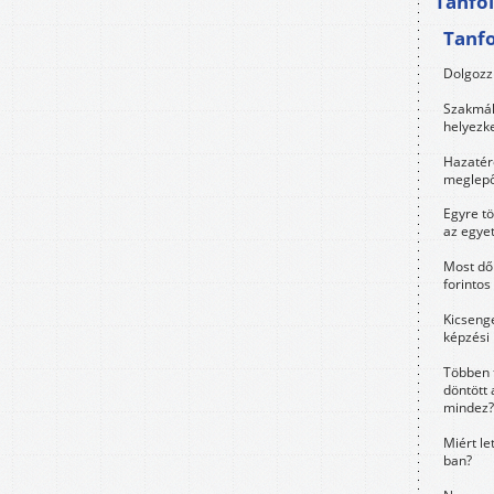
Tanfo
Tanf
Dolgozz 
Szakmák 
helyezk
Hazatérő
meglepő
Egyre t
az egye
Most dől
forintos
Kicsenge
képzési
Többen 
döntött 
mindez?
Miért le
ban?