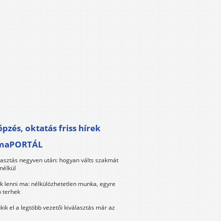
pzés, oktatás friss hírek
maPORTÁL
lasztás negyven után: hogyan válts szakmát
nélkül
k lenni ma: nélkülözhetetlen munka, egyre
 terhek
kik el a legtöbb vezetői kiválasztás már az