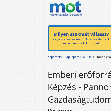
Milyen szakmát válassz?
Pályaorientációs tesztünk segít kideríteni,
milyen munka illik Hozzád
Képzések
»
Alapképzés (Ba, Bsc)
»
Emberi erő
Emberi erőforrá
Képzés - Panno
Gazdaságtudom
Veszprém