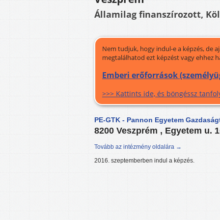
Államilag finanszírozott, Kö
Nem tudjuk, hogy indul-e a képzés, de a
megtalálhatod ezt képzést vagy ehhez h
Emberi erőforrások (személyüg
>>> Kattints ide, és böngéssz tanf
PE-GTK - Pannon Egyetem Gazdaság
8200 Veszprém , Egyetem u. 
Tovább az intézmény oldalára →
2016. szeptemberben indul a képzés.