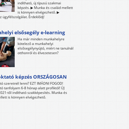
indítható, új típusú szakmai
képzés. ▶ Munka és család mellett
is könnyen elvégezhető. ▶
z ügyfélszolgálat. Érdeklődj!
elyi elsősegély e-learning
Ha már minden munkahelyre
kötelező a munkahelyi
elsősegélynyújtó, miért ne tanulnál
otthonról és élvezetesen?
oktató képzés ORSZÁGOSAN
tó szeretnél lenni? EZT IMÁDNI FOGOD!
tó tanfolyam 6-8 hónap alatt profiktól! ÚJ
021-től indítható szakképesítés. Munka és
llett is könnyen elvégezhető.