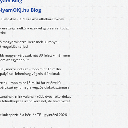
lyam Blog
olyamOKJ.hu Blog
állatokkal – 3+1 szakma állatbarátoknak
érettségi nélkül – ezekkel gyorsan el tudsz
edni
 magyarok ezrei keresnek új irányt –
 megoldás terjed
öbb magyar vált szakmát 30 felett – már nem
tem az egyetlen út
 el, merre indulsz – több mint 15 millió
 pályázati lehetőség végzős diákoknak
ttek – több mint 15 millió forint értékű
 pályázat nyílt meg a végzős diákok számára
tanulnak, mint valaha – több éves rekordokat
a felnőttképzés iránti kereslet, de hová vezet
tt kulcspozíció a bér- és TB-ügyintéző 2026-