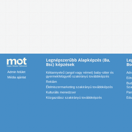
Legnépszerűbb Alapképzés (Ba,
Le
Bsc) képzések
Bs
Admin felület
Kéttannyelvű (angol vagy német) baby-sitter és
Adv
gyermekfelügyelő szakirányú továbbképzés
Média ajánlat
Eöt
Reklám
Bud
Élelmiszermarketing szakirányú továbbképzés
Sza
Kulturális menedzser
Pan
Közgazdász szakirányú továbbképzés
Edu