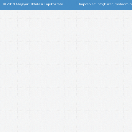
© 2019 Magyar Oktatási Tájékoztató Kapcsolat: info(kukac)motadmin(