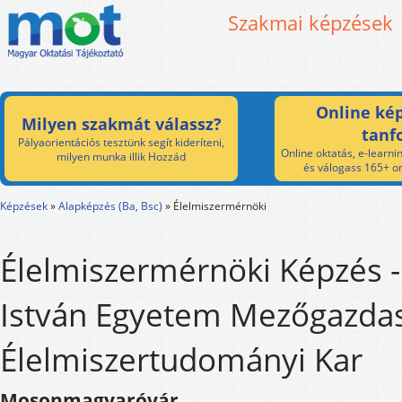
Szakmai képzések
Online kép
Milyen szakmát válassz?
tanf
Pályaorientációs tesztünk segít kideríteni,
Online oktatás, e-learnin
milyen munka illik Hozzád
és válogass 165+ on
Képzések
»
Alapképzés (Ba, Bsc)
»
Élelmiszermérnöki
Élelmiszermérnöki Képzés -
István Egyetem Mezőgazdas
Élelmiszertudományi Kar
Mosonmagyaróvár