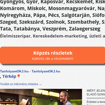
Gyöngyös, Győr, Kaposvár, Kecskemét, Kis
Komárom, Miskolc, Mosonmagyaróvár, Na
Nyíregyháza, Pápa, Pécs, Salgótarján, Siófo
Szeged, Szekszárd, Szolnok, Szombathely, 
Tata, Tatabánya, Veszprém, Zalaegerszeg
Élelmiszeripar, Kereskedelem-marketing, üzleti 
Képzés részletek
Kattints ide a részletekért!
TanfolyamOKJ.hu - TanfolyamOKJ.hu
,
Térkép
Tovább az intézmény oldalára →
MIÉRT JELEN
ELADÓ SZAK
===========
Érdekel a ke