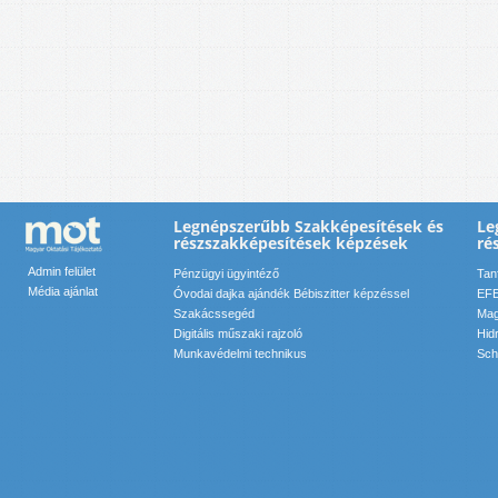
Legnépszerűbb Szakképesítések és
Le
részszakképesítések képzések
ré
Admin felület
Pénzügyi ügyintéző
Tan
Média ajánlat
Óvodai dajka ajándék Bébiszitter képzéssel
EFE
Szakácssegéd
Mag
Digitális műszaki rajzoló
Hid
Munkavédelmi technikus
Sch