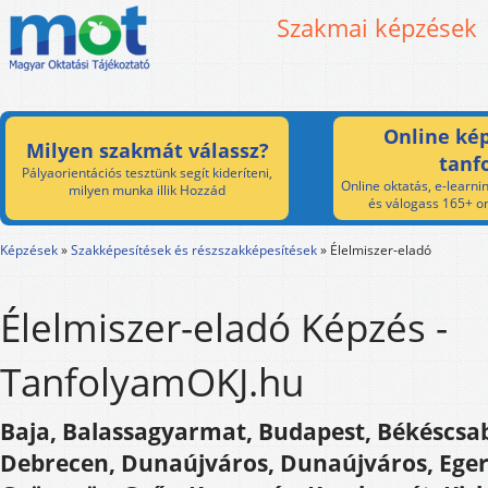
Szakmai képzések
Online kép
Milyen szakmát válassz?
tanf
Pályaorientációs tesztünk segít kideríteni,
Online oktatás, e-learnin
milyen munka illik Hozzád
és válogass 165+ on
Képzések
»
Szakképesítések és részszakképesítések
»
Élelmiszer-eladó
Élelmiszer-eladó Képzés -
TanfolyamOKJ.hu
Baja, Balassagyarmat, Budapest, Békéscsab
Debrecen, Dunaújváros, Dunaújváros, Eger