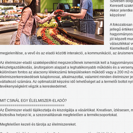
Szívesen dolg
Keresett szak
Akkor jelentk
képzésre!
A fokozatosan 
jellegű értéke
hagyományos 
jól képzett mu
választékkal ve
Kiemelkedő sz
megjelenítése, a vevő és az eladó közötti interakció, a kommunikáció, az áruismere
Az élelmiszer-eladó szakképesítést megszerzőknek ismerniük kell a hagyományo
készletgazdálkodás, áruforgalom alapjait a leghatékonyabb működés és a verse
különösen fontos az alacsony lélekszámú településeken működő vagy a 200 m2-né
élelmiszerkereskedések tulajdonosai, alkalmazottai, valamint minden élelmiszer jel
vállalkozó számára. Az optimalizált képzési idő lehetőséget ad a termelői boltot ny
tevékenységként végzik a kereskedelmet.
MIT CSINÁL EGY ÉLELMISZER-ELADÓ?
===============================
Az Élelmiszer eladó tájékoztatja és kiszolgálja a vásárlókat. Kreatívan, ízlésesen,
biztosítva helyezi ki, a szezonalitásnak megfelelően a termékcsoportokat.
Megfelelően kezeli és tárolja az élelmiszereket.