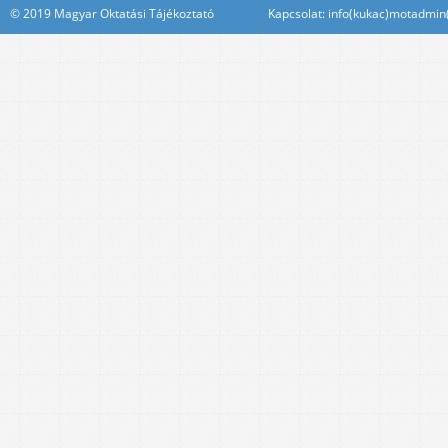
© 2019 Magyar Oktatási Tájékoztató Kapcsolat: info(kukac)motadmin(