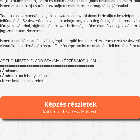
Segít a pultépítésben, ismeri és alkalmazza a csomagolás nélküli élelmiszerek pult
Ismeri és a munkája során használja az élelmiszer-csomagolási eljárásokat.
Tudatos szakemberként, digitális eszközök használatával biztosítja a készletpontos
feltüntetését. Szakszerűen kezeli a munkáját segítő analóg és digitális berendezé
környezetvédelmi, higiéniai, élelmiszer-biztonsági előírásokat. Biztosítja az élelm
jogszerű panaszkezelést.
Ismeri a speciális táplálkozási igényt kielégítő termékeket és képes ezek szaksze
vásárlóknak történő ajánlására. Felelősséget vállal az általa átadott termékinform
AZ ÉLELMISZER-ELADÓ SZAKMAI KÉPZÉS MODULJAI:
===========================================
• Áruismeret
• Áruforgalom lebonyolítása
• Kereskedelmi ismeretek
Képzés részletek
Kattints ide a részletekért!