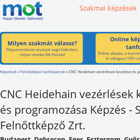
Szakmai képzések
Online kép
Milyen szakmát válassz?
tanf
Pályaorientációs tesztünk segít kideríteni,
Online oktatás, e-learnin
milyen munka illik Hozzád
és válogass 165+ on
Képzések
»
Felnőttképző tanfolyamok
»
CNC Heidehain vezérlések kezelése és 
CNC Heidehain vezérlések 
és programozása Képzés - 
Felnőttképző Zrt.
Budapest, Debrecen, Eger, Esztergom, Győr