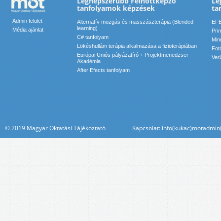
Legnépszerűbb Felnőttképző
Le
tanfolyamok képzések
ta
Admin felület
Alternatív mozgás és masszászterápia (Blended
EFE
learning)
Média ajánlat
Pri
C# tanfolyam
Min
Lökéshullám terápia alkalmazása a fizioterápiában
Fot
Európai Uniós pályázatíró + Projektmenedzser
Ver
Akadémia
After Efects tanfolyam
© 2019 Magyar Oktatási Tájékoztató Kapcsolat: info(kukac)motadmin(