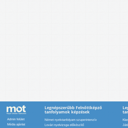
Legnépszerűbb Felnőttképző
Le
tanfolyamok képzések
ta
Admin felület
Német nyelvtanfolyam szuperintenzív
Kla
Média ajánlat
Lovári nyelvizsga előkészítő
Ját