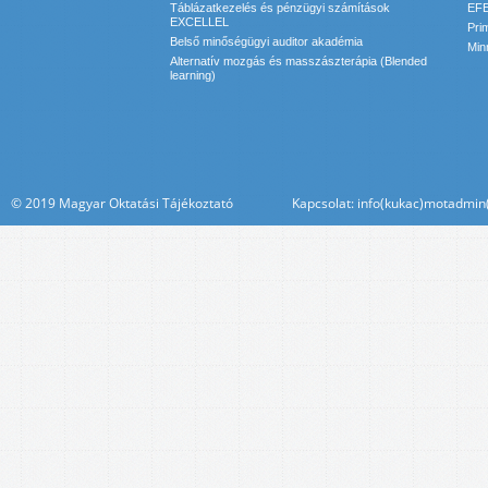
Táblázatkezelés és pénzügyi számítások
EFE
EXCELLEL
Pri
Belső minőségügyi auditor akadémia
Min
Alternatív mozgás és masszászterápia (Blended
learning)
© 2019 Magyar Oktatási Tájékoztató Kapcsolat: info(kukac)motadmin(