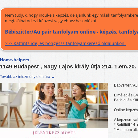
Nem tudjuk, hogy indul-e a képzés, de ajánlunk egy másik tanfolyamkeres
megtalálhatod ezt képzést vagy ehhez hasonlókat:
Bébiszitter/Au pair tanfolyam online - képzés, tanfol
>>> Kattints ide, és böngéssz tanfolyamkereső oldalunkon.
Home-helpers
1149 Budapest , Nagy Lajos király útja 214. 1.em.20.
Tovább az intézmény oldalára →
Babysitter / A
Elméleti és Gy
Belföldi és Kü
Online képzés 
A képzésre val
* Betöltött 14.
* Minimum álta