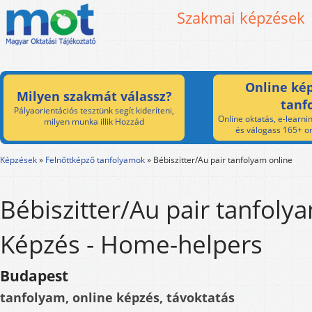
Szakmai képzések
Online kép
Milyen szakmát válassz?
tanf
Pályaorientációs tesztünk segít kideríteni,
Online oktatás, e-learnin
milyen munka illik Hozzád
és válogass 165+ on
Képzések
»
Felnőttképző tanfolyamok
»
Bébiszitter/Au pair tanfolyam online
Bébiszitter/Au pair tanfoly
Képzés - Home-helpers
Budapest
tanfolyam, online képzés, távoktatás