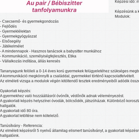
Képzési idő: 
Képzésünk a k
Modulok:
- Csecsemő- és gyermekgondozás
- Fejlődés
- Gyermeklélektan
- Gyermekgyógyászat
- Elsősegély
- Játékelmélet
- A mindennapok - Hasznos tanácsok a babysitter munkához
- Kommunikáció, személyiségfejlesztés, Etika
- Vállalkozás indítása, állás keresés
Tananyagunk felöleli a 0-14 éves korú gyermekek felügyeletéhez szükséges megbí
A kommunikáció megkönnyíti a családdal, gyermekkel történő kapcsolatfelvételt.
Az elméleti vizsga a modulok végén kitöltendő tesztek eredményeiből adódik össz
Gyakorlati képzés:
A gyermekhez való hozzáállásról óvónők, védőnők adnak véleményezést.
A gyakorlati képzés helyszínei óvodák, bölcsődék, játszóházak. Különböző korosz
hallgatók.
A gyakorlati idő 80 óra.
A gyakorlat letöltése nem kötelelző.
Tanúsítvány - Referencia:
Az elméleti képzésről 5 nyelvű államilag elismert tanúsítványt, a gyakorlati képzés
hallgatóink.