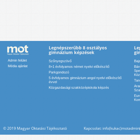
Legnépszerűbb 8 osztályos
Le
gimnázium képzések
gi
Admin felület
Szőnyegszövő
Baj
Média ajánlat
8+1 évfolyamos német nyelvi előkészítő
Bár
Spe
Parkgondozó
Köz
5 évfolyamos gimnázium angol nyelvi előkészítő
Tan
évvel
Ara
Közgazdasági szakközépiskola képzés
Sza
Eur
Kom
© 2019 Magyar Oktatási Tájékoztató Kapcsolat: info(kukac)motadmin(