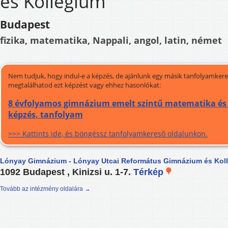
és Kollégium
Budapest
fizika, matematika, Nappali, angol, latin, német
Nem tudjuk, hogy indul-e a képzés, de ajánlunk egy másik tanfolyamkeres
megtalálhatod ezt képzést vagy ehhez hasonlókat:
8 évfolyamos gimnázium emelt szintű matematika és f
képzés, tanfolyam
>>> Kattints ide, és böngéssz tanfolyamkereső oldalunkon.
Lónyay Gimnázium - Lónyay Utcai Református Gimnázium és Kol
1092 Budapest , Kinizsi u. 1-7.
Térkép
Tovább az intézmény oldalára →