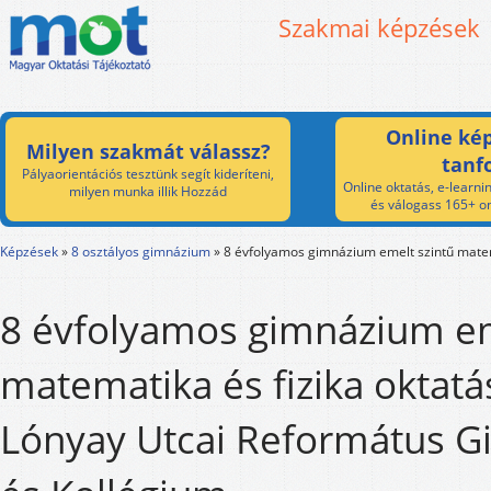
Szakmai képzések
Online kép
Milyen szakmát válassz?
tanf
Pályaorientációs tesztünk segít kideríteni,
Online oktatás, e-learnin
milyen munka illik Hozzád
és válogass 165+ on
Képzések
»
8 osztályos gimnázium
»
8 évfolyamos gimnázium emelt szintű matem
8 évfolyamos gimnázium em
matematika és fizika oktatá
Lónyay Utcai Református 