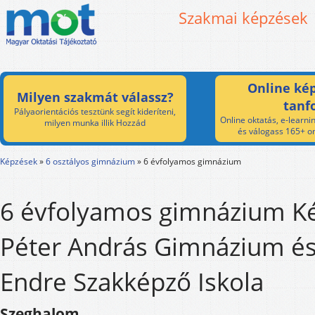
Szakmai képzések
Online kép
Milyen szakmát válassz?
tanf
Pályaorientációs tesztünk segít kideríteni,
Online oktatás, e-learnin
milyen munka illik Hozzád
és válogass 165+ on
Képzések
»
6 osztályos gimnázium
»
6 évfolyamos gimnázium
6 évfolyamos gimnázium Ké
Péter András Gimnázium és 
Endre Szakképző Iskola
Szeghalom