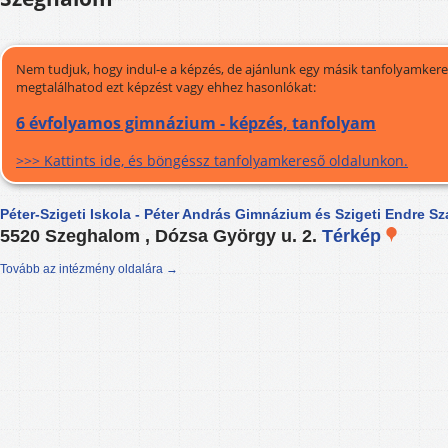
Nem tudjuk, hogy indul-e a képzés, de ajánlunk egy másik tanfolyamkeres
megtalálhatod ezt képzést vagy ehhez hasonlókat:
6 évfolyamos gimnázium - képzés, tanfolyam
>>> Kattints ide, és böngéssz tanfolyamkereső oldalunkon.
Péter-Szigeti Iskola - Péter András Gimnázium és Szigeti Endre S
5520 Szeghalom , Dózsa György u. 2.
Térkép
Tovább az intézmény oldalára →