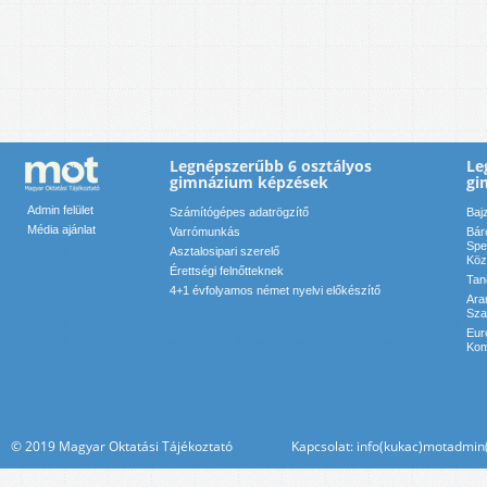
Legnépszerűbb 6 osztályos
Le
gimnázium képzések
gi
Admin felület
Számítógépes adatrögzítő
Baj
Média ajánlat
Varrómunkás
Bár
Spe
Asztalosipari szerelő
Köz
Érettségi felnőtteknek
Tan
4+1 évfolyamos német nyelvi előkészítő
Ara
Sza
Eur
Kom
© 2019 Magyar Oktatási Tájékoztató Kapcsolat: info(kukac)motadmin(