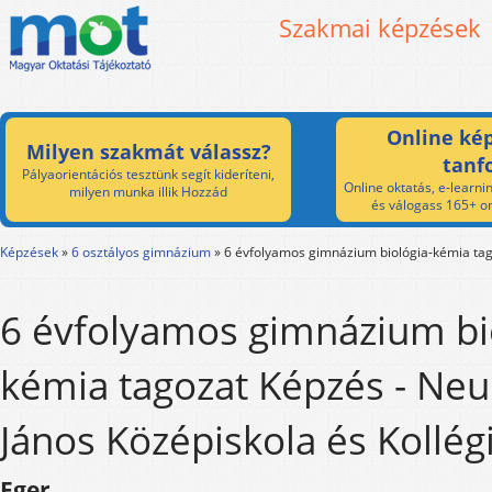
Szakmai képzések
Online kép
Milyen szakmát válassz?
tanf
Pályaorientációs tesztünk segít kideríteni,
Online oktatás, e-learnin
milyen munka illik Hozzád
és válogass 165+ on
Képzések
»
6 osztályos gimnázium
»
6 évfolyamos gimnázium biológia-kémia ta
6 évfolyamos gimnázium bi
kémia tagozat Képzés - N
János Középiskola és Kollé
Eger