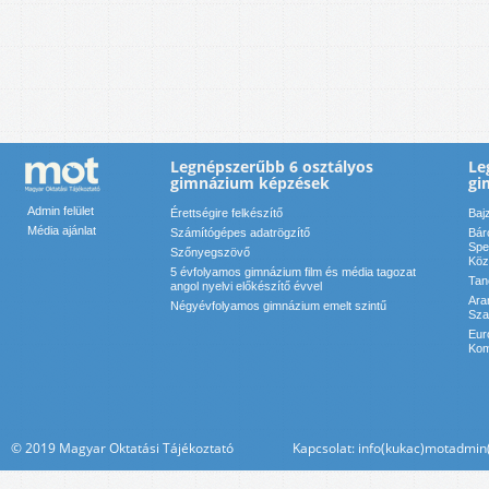
Legnépszerűbb 6 osztályos
Le
gimnázium képzések
gi
Admin felület
Érettségire felkészítő
Baj
Média ajánlat
Számítógépes adatrögzítő
Bár
Spe
Szőnyegszövő
Köz
5 évfolyamos gimnázium film és média tagozat
Tan
angol nyelvi előkészítő évvel
Ara
Négyévfolyamos gimnázium emelt szintű
Sza
Eur
Kom
© 2019 Magyar Oktatási Tájékoztató Kapcsolat: info(kukac)motadmin(