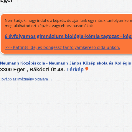
Nem tudjuk, hogy indul-e a képzés, de ajánlunk egy másik tanfolyamkeres
megtalálhatod ezt képzést vagy ehhez hasonlókat:
6 évfolyamos gimnázium biológia-kémia tagozat - kép
>>> Kattints ide, és böngéssz tanfolyamkereső oldalunkon.
Neumann Középiskola - Neumann János Középiskola és Kollégi
3300 Eger , Rákóczi út 48.
Térkép
Tovább az intézmény oldalára →