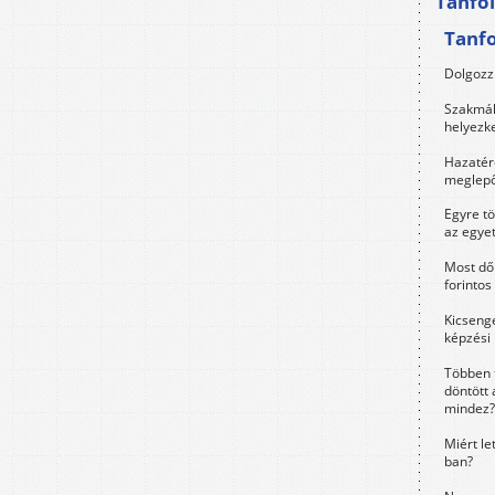
Tanfo
Tanf
Dolgozz 
Szakmák 
helyezk
Hazatérő
meglepő
Egyre t
az egye
Most dől
forintos
Kicsenge
képzési
Többen 
döntött 
mindez?
Miért le
ban?