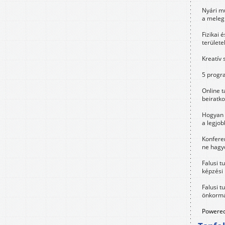
Nyári m
a meleg
Fizikai 
területe
Kreatív 
5 progra
Online t
beiratko
Hogyan 
a legjo
Konfere
ne hagyd
Falusi t
képzési
Falusi t
önkormá
Powered