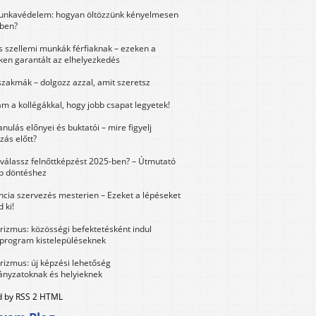
unkavédelem: hogyan öltözzünk kényelmesen
ben?
és szellemi munkák férfiaknak – ezeken a
ken garantált az elhelyezkedés
szakmák – dolgozz azzal, amit szeretsz
m a kollégákkal, hogy jobb csapat legyetek!
anulás előnyei és buktatói – mire figyelj
zás előtt?
válassz felnőttképzést 2025-ben? – Útmutató
bb döntéshez
ncia szervezés mesterien – Ezeket a lépéseket
 ki!
urizmus: közösségi befektetésként indul
 program kistelepüléseknek
urizmus: új képzési lehetőség
nyzatoknak és helyieknek
 by RSS 2 HTML