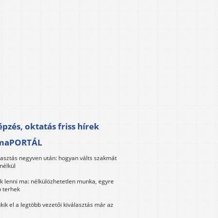
pzés, oktatás friss hírek
maPORTÁL
lasztás negyven után: hogyan válts szakmát
nélkül
k lenni ma: nélkülözhetetlen munka, egyre
 terhek
kik el a legtöbb vezetői kiválasztás már az