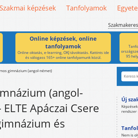
Szakmai képzések
Tanfolyamok
Egyet
Szakmakere
Online képzések, online
tanfolyamok
Tanfo
országsze
Online oktatás, e-learning, OKJ távoktatás. Kattints ide
95 hel
és válogass 165+ online tanfolyamunk közül.
amos gimnázium (angol-német)
imnázium (angol-
Új sza
 ELTE Apáczai Csere
Képzések 
rendszer 
gimnázium és
Tanfol
Nem is ol