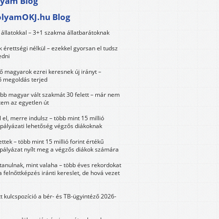
lyam Blog
olyamOKJ.hu Blog
állatokkal – 3+1 szakma állatbarátoknak
érettségi nélkül – ezekkel gyorsan el tudsz
edni
 magyarok ezrei keresnek új irányt –
 megoldás terjed
öbb magyar vált szakmát 30 felett – már nem
tem az egyetlen út
 el, merre indulsz – több mint 15 millió
 pályázati lehetőség végzős diákoknak
ttek – több mint 15 millió forint értékű
 pályázat nyílt meg a végzős diákok számára
tanulnak, mint valaha – több éves rekordokat
a felnőttképzés iránti kereslet, de hová vezet
tt kulcspozíció a bér- és TB-ügyintéző 2026-