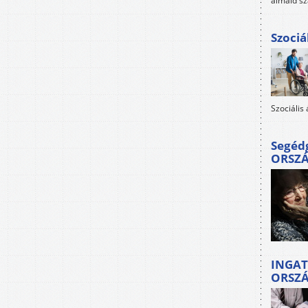
álmaid sz
Szociá
Szociális
Segéd
ORSZ
INGAT
ORSZ