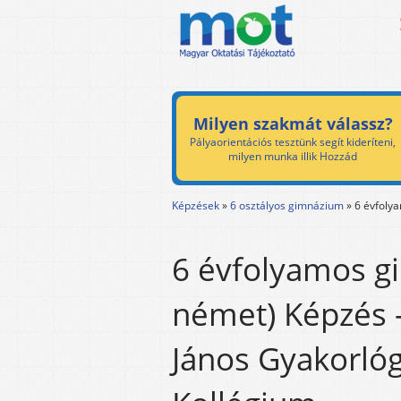
Milyen szakmát válassz?
Pályaorientációs tesztünk segít kideríteni,
milyen munka illik Hozzád
Képzések
»
6 osztályos gimnázium
»
6 évfoly
6 évfolyamos g
német) Képzés -
János Gyakorló