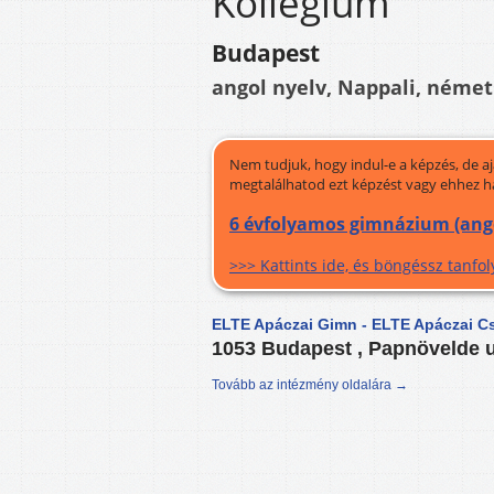
Kollégium
Budapest
angol nyelv, Nappali, német
Nem tudjuk, hogy indul-e a képzés, de a
megtalálhatod ezt képzést vagy ehhez h
6 évfolyamos gimnázium (ango
>>> Kattints ide, és böngéssz tanf
ELTE Apáczai Gimn - ELTE Apáczai C
1053 Budapest , Papnövelde u
Tovább az intézmény oldalára →