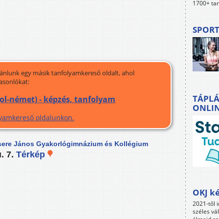
1700+ tan
SPORT
jánlunk egy másik tanfolyamkereső oldalt, ahol
asonlókat:
TÁPLÁ
l-német) - képzés, tanfolyam
ONLI
olyamkereső oldalunkon.
sere János Gyakorlógimnázium és Kollégium
. 7.
Térkép
OKJ ké
2021-től i
széles vá