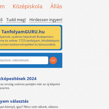
em
Középiskola
Állás
ső
Tudd meg!
Hirdessen ingyen!
TanfolyamGURU.hu
lyamok, szakmai képzések Budapesten,
rte és online. 1723 tanfolyam, felnőttképzés
yszínen kedvezményekkel és bónuszokkal.
kképesítések 2024
az ország számos pontján már az új képzési
szerint.
yam választás
yan könnyű, igaz? Nézz szét nálunk, válassz