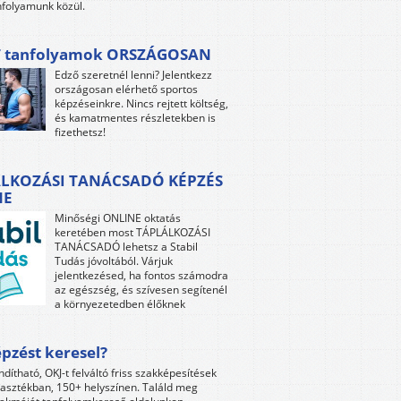
folyamunk közül.
 tanfolyamok ORSZÁGOSAN
Edző szeretnél lenni? Jelentkezz
országosan elérhető sportos
képzéseinkre. Nincs rejtett költség,
és kamatmentes részletekben is
fizethetsz!
LKOZÁSI TANÁCSADÓ KÉPZÉS
NE
Minőségi ONLINE oktatás
keretében most TÁPLÁLKOZÁSI
TANÁCSADÓ lehetsz a Stabil
Tudás jóvoltából. Várjuk
jelentkezésed, ha fontos számodra
az egészség, és szívesen segítenél
a környezetedben élőknek
pzést keresel?
ndítható, OKJ-t felváltó friss szakképesítések
lasztékban, 150+ helyszínen. Találd meg