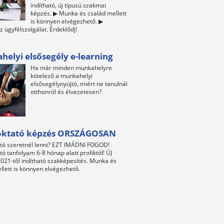
indítható, új típusú szakmai
képzés. ▶ Munka és család mellett
is könnyen elvégezhető. ▶
z ügyfélszolgálat. Érdeklődj!
elyi elsősegély e-learning
Ha már minden munkahelyre
kötelező a munkahelyi
elsősegélynyújtó, miért ne tanulnál
otthonról és élvezetesen?
oktató képzés ORSZÁGOSAN
tó szeretnél lenni? EZT IMÁDNI FOGOD!
tó tanfolyam 6-8 hónap alatt profiktól! ÚJ
021-től indítható szakképesítés. Munka és
llett is könnyen elvégezhető.