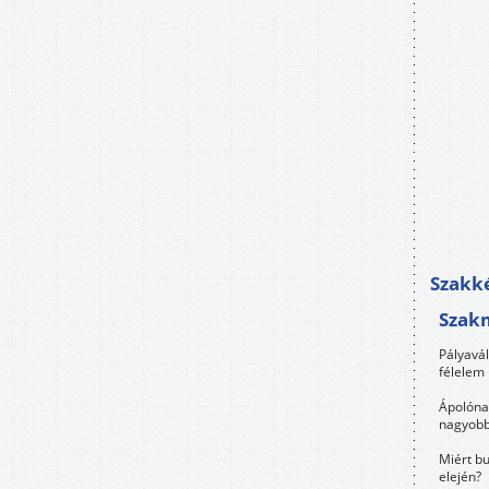
Szakké
Szak
Pályavá
félelem 
Ápolóna
nagyobb
Miért bu
elején?