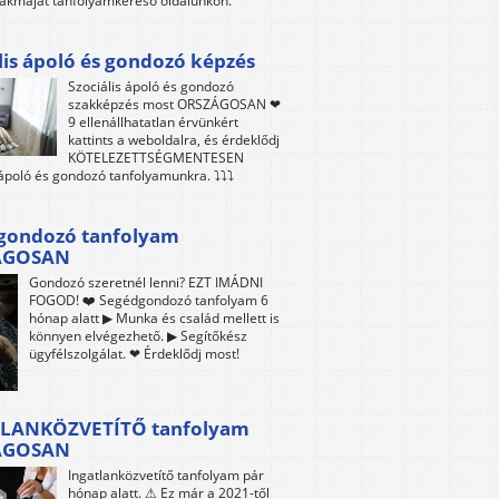
akmáját tanfolyamkereső oldalunkon.
lis ápoló és gondozó képzés
Szociális ápoló és gondozó
szakképzés most ORSZÁGOSAN ❤
9 ellenállhatatlan érvünkért
kattints a weboldalra, és érdeklődj
KÖTELEZETTSÉGMENTESEN
 ápoló és gondozó tanfolyamunkra. ⤵⤵⤵
gondozó tanfolyam
ÁGOSAN
Gondozó szeretnél lenni? EZT IMÁDNI
FOGOD! ❤️ Segédgondozó tanfolyam 6
hónap alatt ▶ Munka és család mellett is
könnyen elvégezhető. ▶ Segítőkész
ügyfélszolgálat. ❤ Érdeklődj most!
LANKÖZVETÍTŐ tanfolyam
ÁGOSAN
Ingatlanközvetítő tanfolyam pár
hónap alatt. ⚠ Ez már a 2021-től