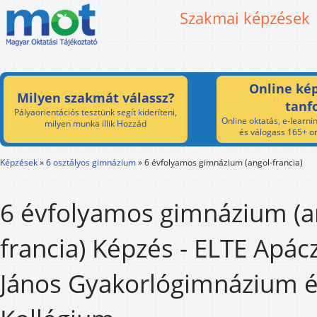
Szakmai képzések
Online kép
Milyen szakmát válassz?
tanf
Pályaorientációs tesztünk segít kideríteni,
Online oktatás, e-learnin
milyen munka illik Hozzád
és válogass 165+ on
Képzések
»
6 osztályos gimnázium
»
6 évfolyamos gimnázium (angol-francia)
6 évfolyamos gimnázium (a
francia) Képzés - ELTE Apác
János Gyakorlógimnázium 