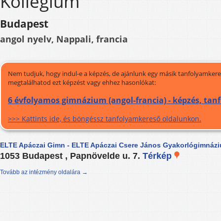
Kollégium
Budapest
angol nyelv, Nappali, francia
Nem tudjuk, hogy indul-e a képzés, de ajánlunk egy másik tanfolyamkeres
megtalálhatod ezt képzést vagy ehhez hasonlókat:
6 évfolyamos gimnázium (angol-francia) - képzés, tan
>>> Kattints ide, és böngéssz tanfolyamkereső oldalunkon.
ELTE Apáczai Gimn - ELTE Apáczai Csere János Gyakorlógimnázi
1053 Budapest , Papnövelde u. 7.
Térkép
Tovább az intézmény oldalára →