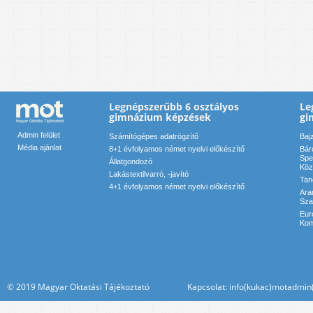
Legnépszerűbb 6 osztályos
Le
gimnázium képzések
gi
Admin felület
Számítógépes adatrögzítő
Baj
Média ajánlat
8+1 évfolyamos német nyelvi előkészítő
Bár
Spe
Állatgondozó
Köz
Lakástextilvarró, -javító
Tan
4+1 évfolyamos német nyelvi előkészítő
Ara
Sza
Eur
Kom
© 2019 Magyar Oktatási Tájékoztató Kapcsolat: info(kukac)motadmin(