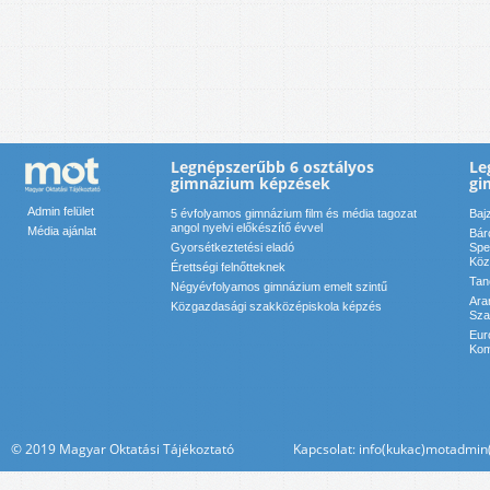
Legnépszerűbb 6 osztályos
Le
gimnázium képzések
gi
Admin felület
5 évfolyamos gimnázium film és média tagozat
Baj
angol nyelvi előkészítő évvel
Média ajánlat
Bár
Gyorsétkeztetési eladó
Spe
Köz
Érettségi felnőtteknek
Tan
Négyévfolyamos gimnázium emelt szintű
Ara
Közgazdasági szakközépiskola képzés
Sza
Eur
Kom
© 2019 Magyar Oktatási Tájékoztató Kapcsolat: info(kukac)motadmin(