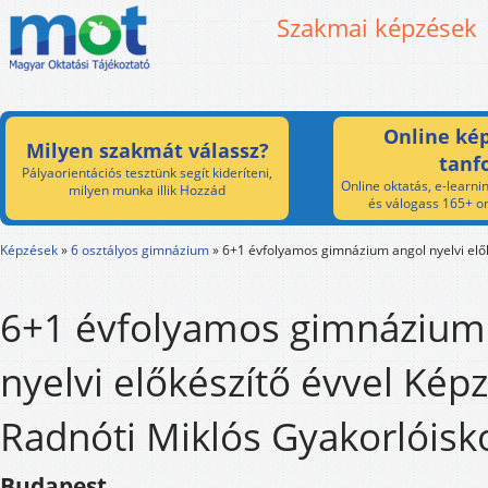
Szakmai képzések
Online kép
Milyen szakmát válassz?
tanf
Pályaorientációs tesztünk segít kideríteni,
Online oktatás, e-learnin
milyen munka illik Hozzád
és válogass 165+ on
Képzések
»
6 osztályos gimnázium
»
6+1 évfolyamos gimnázium angol nyelvi elők
6+1 évfolyamos gimnázium
nyelvi előkészítő évvel Képz
Radnóti Miklós Gyakorlóisk
Budapest