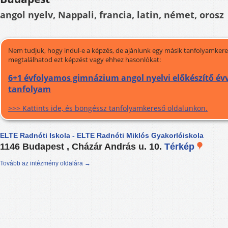
angol nyelv, Nappali, francia, latin, német, orosz
Nem tudjuk, hogy indul-e a képzés, de ajánlunk egy másik tanfolyamkeres
megtalálhatod ezt képzést vagy ehhez hasonlókat:
6+1 évfolyamos gimnázium angol nyelvi előkészítő évve
tanfolyam
>>> Kattints ide, és böngéssz tanfolyamkereső oldalunkon.
ELTE Radnóti Iskola - ELTE Radnóti Miklós Gyakorlóiskola
1146 Budapest , Cházár András u. 10.
Térkép
Tovább az intézmény oldalára →