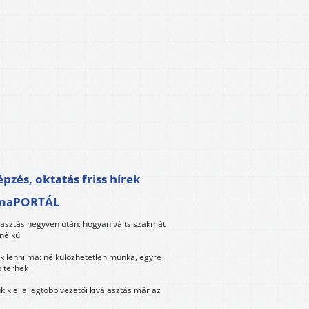
pzés, oktatás friss hírek
maPORTÁL
lasztás negyven után: hogyan válts szakmát
nélkül
k lenni ma: nélkülözhetetlen munka, egyre
 terhek
kik el a legtöbb vezetői kiválasztás már az