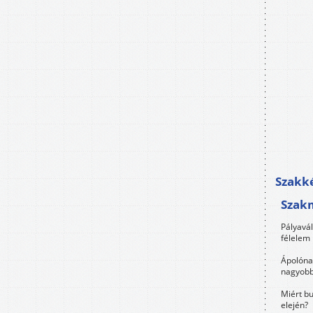
Szakké
Szak
Pályavá
félelem 
Ápolóna
nagyobb
Miért bu
elején?