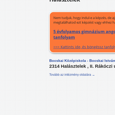
Nem tudjuk, hogy indul-e a képzés, de a
megtalálhatod ezt képzést vagy ehhez h
5 évfolyamos gimnázium angol 
tanfolyam
>>> Kattints ide, és böngéssz tanf
Bocskai Középiskola - Bocskai Istvá
2314 Halásztelek , II. Rákóczi 
Tovább az intézmény oldalára →