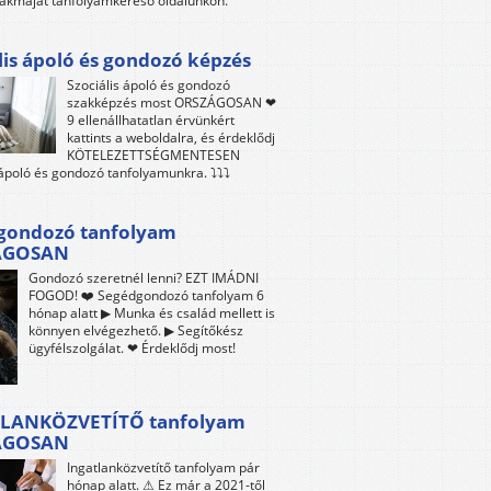
akmáját tanfolyamkereső oldalunkon.
lis ápoló és gondozó képzés
Szociális ápoló és gondozó
szakképzés most ORSZÁGOSAN ❤
9 ellenállhatatlan érvünkért
kattints a weboldalra, és érdeklődj
KÖTELEZETTSÉGMENTESEN
 ápoló és gondozó tanfolyamunkra. ⤵⤵⤵
gondozó tanfolyam
ÁGOSAN
Gondozó szeretnél lenni? EZT IMÁDNI
FOGOD! ❤️ Segédgondozó tanfolyam 6
hónap alatt ▶ Munka és család mellett is
könnyen elvégezhető. ▶ Segítőkész
ügyfélszolgálat. ❤ Érdeklődj most!
LANKÖZVETÍTŐ tanfolyam
ÁGOSAN
Ingatlanközvetítő tanfolyam pár
hónap alatt. ⚠ Ez már a 2021-től