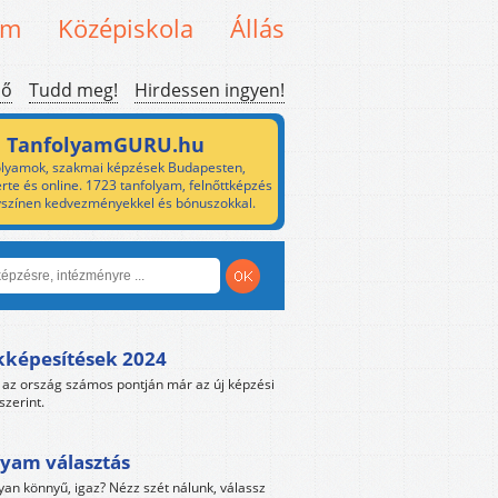
em
Középiskola
Állás
ső
Tudd meg!
Hirdessen ingyen!
TanfolyamGURU.hu
lyamok, szakmai képzések Budapesten,
rte és online. 1723 tanfolyam, felnőttképzés
yszínen kedvezményekkel és bónuszokkal.
kképesítések 2024
az ország számos pontján már az új képzési
szerint.
yam választás
yan könnyű, igaz? Nézz szét nálunk, válassz