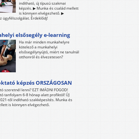
indítható, új típusú szakmai
képzés. ▶ Munka és család mellett
is könnyen elvégezhető. ▶
z ügyfélszolgálat. Érdeklődj!
elyi elsősegély e-learning
Ha már minden munkahelyre
kötelező a munkahelyi
elsősegélynyújtó, miért ne tanulnál
otthonról és élvezetesen?
oktató képzés ORSZÁGOSAN
tó szeretnél lenni? EZT IMÁDNI FOGOD!
tó tanfolyam 6-8 hónap alatt profiktól! ÚJ
021-től indítható szakképesítés. Munka és
llett is könnyen elvégezhető.