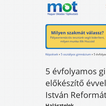
Milyen szakmát válassz?
Pályaorientációs tesztünk segít kideríteni,
milyen munka illik Hozzád
Képzések
»
5 osztályos gimnázium
»
5 évfolya
5 évfolyamos g
előkészítő évve
István Reformá
Halásztelek