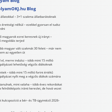
lyam Blog
olyamOKJ.hu Blog
állatokkal – 3+1 szakma állatbarátoknak
érettségi nélkül – ezekkel gyorsan el tudsz
edni
 magyarok ezrei keresnek új irányt –
 megoldás terjed
öbb magyar vált szakmát 30 felett – már nem
tem az egyetlen út
 el, merre indulsz – több mint 15 millió
 pályázati lehetőség végzős diákoknak
ttek – több mint 15 millió forint értékű
 pályázat nyílt meg a végzős diákok számára
tanulnak, mint valaha – több éves rekordokat
a felnőttképzés iránti kereslet, de hová vezet
tt kulcspozíció a bér- és TB-ügyintéző 2026-