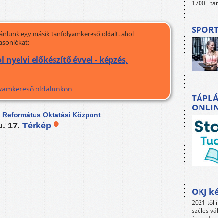
1700+ tan
SPORT
jánlunk egy másik tanfolyamkereső oldalt, ahol
asonlókat:
nyelvi előkészítő évvel - képzés,
olyamkereső oldalunkon.
TÁPLÁ
ONLI
n Református Oktatási Központ
u. 17.
Térkép
OKJ ké
2021-től i
széles vá