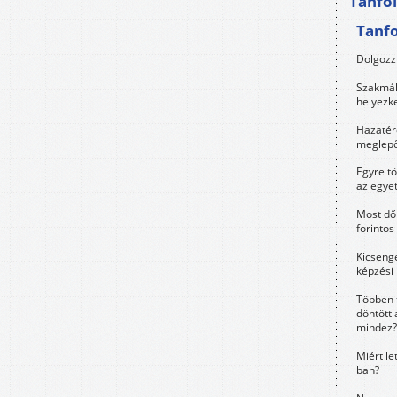
Tanfo
Tanf
Dolgozz 
Szakmák 
helyezk
Hazatérő
meglepő
Egyre t
az egye
Most dől
forintos
Kicsenge
képzési
Többen 
döntött 
mindez?
Miért le
ban?