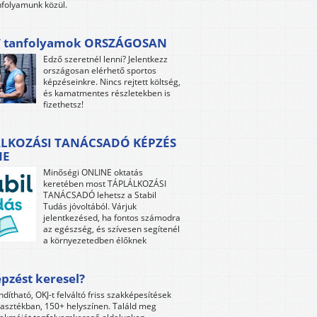
folyamunk közül.
 tanfolyamok ORSZÁGOSAN
Edző szeretnél lenni? Jelentkezz
országosan elérhető sportos
képzéseinkre. Nincs rejtett költség,
és kamatmentes részletekben is
fizethetsz!
LKOZÁSI TANÁCSADÓ KÉPZÉS
NE
Minőségi ONLINE oktatás
keretében most TÁPLÁLKOZÁSI
TANÁCSADÓ lehetsz a Stabil
Tudás jóvoltából. Várjuk
jelentkezésed, ha fontos számodra
az egészség, és szívesen segítenél
a környezetedben élőknek
pzést keresel?
ndítható, OKJ-t felváltó friss szakképesítések
lasztékban, 150+ helyszínen. Találd meg