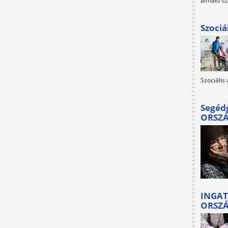
álmaid sz
Szociá
Szociális
Segéd
ORSZ
INGAT
ORSZ