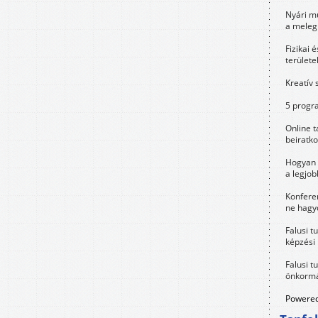
Nyári m
a meleg
Fizikai 
területe
Kreatív 
5 progra
Online t
beiratko
Hogyan 
a legjo
Konfere
ne hagyd
Falusi t
képzési
Falusi t
önkormá
Powered