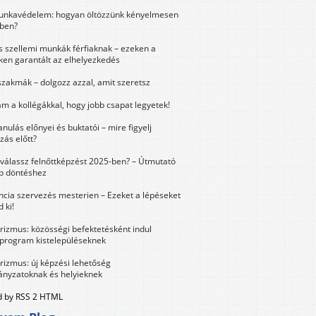
unkavédelem: hogyan öltözzünk kényelmesen
ben?
és szellemi munkák férfiaknak – ezeken a
ken garantált az elhelyezkedés
szakmák – dolgozz azzal, amit szeretsz
m a kollégákkal, hogy jobb csapat legyetek!
anulás előnyei és buktatói – mire figyelj
zás előtt?
válassz felnőttképzést 2025-ben? – Útmutató
bb döntéshez
ncia szervezés mesterien – Ezeket a lépéseket
 ki!
urizmus: közösségi befektetésként indul
 program kistelepüléseknek
urizmus: új képzési lehetőség
nyzatoknak és helyieknek
 by RSS 2 HTML