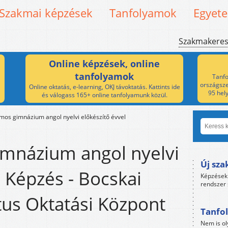
Szakmai képzések
Tanfolyamok
Egyet
Szakmakere
Online képzések, online
tanfolyamok
Tanfo
országsze
Online oktatás, e-learning, OKJ távoktatás. Kattints ide
95 hel
és válogass 165+ online tanfolyamunk közül.
mos gimnázium angol nyelvi előkészítő évvel
imnázium angol nyelvi
Új sza
l Képzés - Bocskai
Képzések 
rendszer 
tus Oktatási Központ
Tanfol
Nem is ol