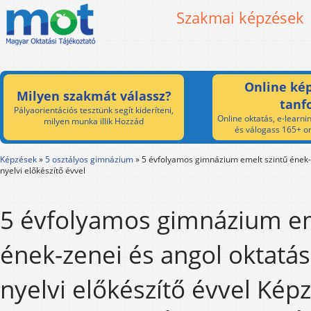
Szakmai képzések
Online kép
Milyen szakmát válassz?
tanf
Pályaorientációs tesztünk segít kideríteni,
Online oktatás, e-learnin
milyen munka illik Hozzád
és válogass 165+ on
Képzések
»
5 osztályos gimnázium
»
5 évfolyamos gimnázium emelt szintű ének-
nyelvi előkészítő évvel
5 évfolyamos gimnázium em
ének-zenei és angol oktatás
nyelvi előkészítő évvel Képz