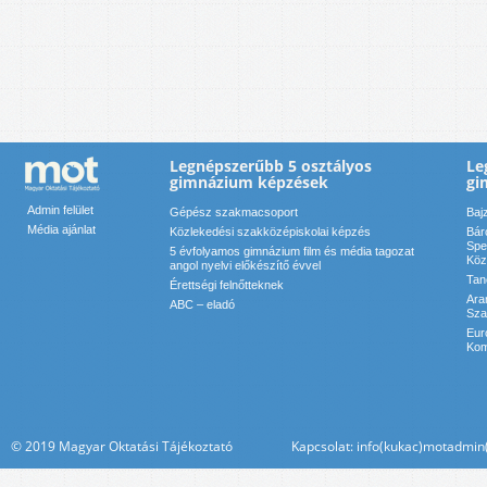
Legnépszerűbb 5 osztályos
Le
gimnázium képzések
gi
Admin felület
Gépész szakmacsoport
Baj
Média ajánlat
Közlekedési szakközépiskolai képzés
Bár
Spe
5 évfolyamos gimnázium film és média tagozat
Köz
angol nyelvi előkészítő évvel
Tan
Érettségi felnőtteknek
Ara
ABC – eladó
Sza
Eur
Kom
© 2019 Magyar Oktatási Tájékoztató Kapcsolat: info(kukac)motadmin(