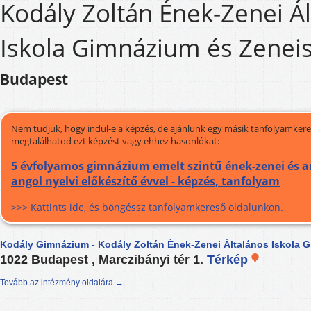
Kodály Zoltán Ének-Zenei Á
Iskola Gimnázium és Zenei
Budapest
Nem tudjuk, hogy indul-e a képzés, de ajánlunk egy másik tanfolyamkeres
megtalálhatod ezt képzést vagy ehhez hasonlókat:
5 évfolyamos gimnázium emelt szintű ének-zenei és a
angol nyelvi előkészítő évvel - képzés, tanfolyam
>>> Kattints ide, és böngéssz tanfolyamkereső oldalunkon.
Kodály Gimnázium - Kodály Zoltán Ének-Zenei Általános Iskola 
1022 Budapest , Marczibányi tér 1.
Térkép
Tovább az intézmény oldalára →