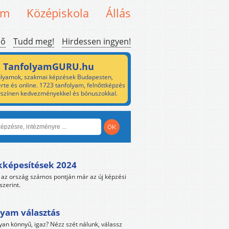
em
Középiskola
Állás
ső
Tudd meg!
Hirdessen ingyen!
TanfolyamGURU.hu
lyamok, szakmai képzések Budapesten,
rte és online. 1723 tanfolyam, felnőttképzés
yszínen kedvezményekkel és bónuszokkal.
kképesítések 2024
az ország számos pontján már az új képzési
szerint.
yam választás
yan könnyű, igaz? Nézz szét nálunk, válassz