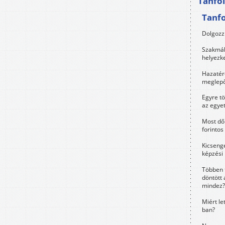
Tanfo
Tanf
Dolgozz 
Szakmák 
helyezk
Hazatérő
meglepő
Egyre t
az egye
Most dől
forintos
Kicsenge
képzési
Többen 
döntött 
mindez?
Miért le
ban?