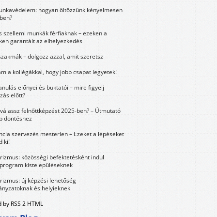
unkavédelem: hogyan öltözzünk kényelmesen
ben?
és szellemi munkák férfiaknak – ezeken a
ken garantált az elhelyezkedés
szakmák – dolgozz azzal, amit szeretsz
m a kollégákkal, hogy jobb csapat legyetek!
anulás előnyei és buktatói – mire figyelj
zás előtt?
válassz felnőttképzést 2025-ben? – Útmutató
bb döntéshez
ncia szervezés mesterien – Ezeket a lépéseket
 ki!
urizmus: közösségi befektetésként indul
 program kistelepüléseknek
urizmus: új képzési lehetőség
nyzatoknak és helyieknek
 by RSS 2 HTML