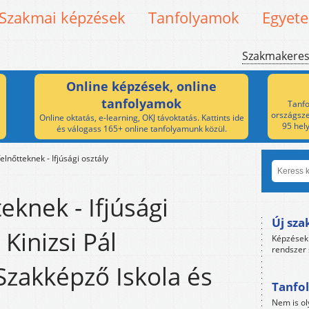
Szakmai képzések
Tanfolyamok
Egyet
Szakmakere
Online képzések, online
tanfolyamok
Tanfo
országsze
Online oktatás, e-learning, OKJ távoktatás. Kattints ide
95 hel
és válogass 165+ online tanfolyamunk közül.
felnőtteknek - Ifjúsági osztály
teknek - Ifjúsági
Új sza
 Kinizsi Pál
Képzések 
rendszer 
 Szakképző Iskola és
Tanfol
Nem is ol