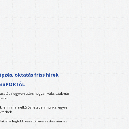
pzés, oktatás friss hírek
maPORTÁL
lasztás negyven után: hogyan válts szakmát
nélkül
k lenni ma: nélkülözhetetlen munka, egyre
 terhek
kik el a legtöbb vezetői kiválasztás már az