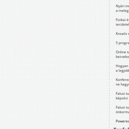
Nyári m
a meleg
Fizikai 
területe
Kreatív 
5 progra
Online t
beiratko
Hogyan 
a legjo
Konfere
ne hagyd
Falusi t
képzési
Falusi t
önkormá
Powered