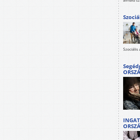
álmaid sz
Szociá
Szociális
Segéd
ORSZ
INGAT
ORSZ