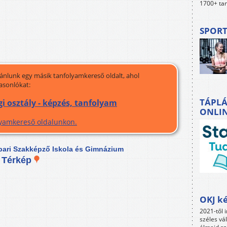
1700+ tan
SPORT
jánlunk egy másik tanfolyamkereső oldalt, ahol
asonlókat:
TÁPLÁ
gi osztály - képzés, tanfolyam
ONLI
olyamkereső oldalunkon.
eripari Szakképző Iskola és Gimnázium
.
Térkép
OKJ ké
2021-től i
széles vá