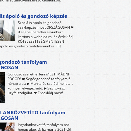
akmáját tanfolyamkereső oldalunkon.
lis ápoló és gondozó képzés
Szociális ápoló és gondozó
szakképzés most ORSZÁGOSAN ❤
9 ellenállhatatlan érvünkért
kattints a weboldalra, és érdeklődj
KÖTELEZETTSÉGMENTESEN
 ápoló és gondozó tanfolyamunkra. ⤵⤵⤵
gondozó tanfolyam
ÁGOSAN
Gondozó szeretnél lenni? EZT IMÁDNI
FOGOD! ❤️ Segédgondozó tanfolyam 6
hónap alatt ▶ Munka és család mellett is
könnyen elvégezhető. ▶ Segítőkész
ügyfélszolgálat. ❤ Érdeklődj most!
LANKÖZVETÍTŐ tanfolyam
ÁGOSAN
Ingatlanközvetítő tanfolyam pár
hónap alatt. ⚠ Ez már a 2021-től