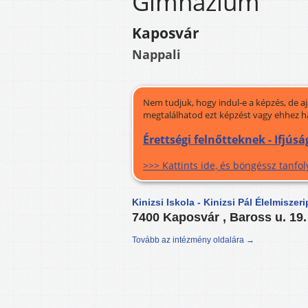
Gimnázium
Kaposvár
Nappali
Nem tudjuk, hogy indul-e a képzés, de a
megtalálhatod ezt képzést vagy ehhez h
Érettségi felnőtteknek - Ifjúsá
>>> Kattints ide, és böngéssz tanf
Kinizsi Iskola - Kinizsi Pál Élelmisz
7400 Kaposvár , Baross u. 19
Tovább az intézmény oldalára →