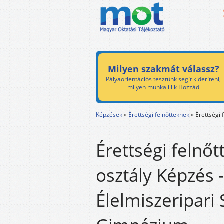
Milyen szakmát válassz?
Pályaorientációs tesztünk segít kideríteni,
milyen munka illik Hozzád
Képzések
»
Érettségi felnőtteknek
»
Érettségi 
Érettségi felnőt
osztály Képzés -
Élelmiszeripari