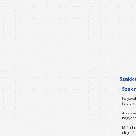
Szakké
Szak
Pályavá
félelem 
Ápolóna
nagyobb
Miért bu
elején?