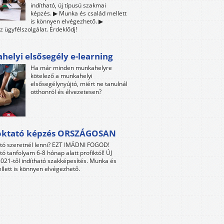
indítható, új típusú szakmai
képzés. ▶ Munka és család mellett
is könnyen elvégezhető. ▶
z ügyfélszolgálat. Érdeklődj!
elyi elsősegély e-learning
Ha már minden munkahelyre
kötelező a munkahelyi
elsősegélynyújtó, miért ne tanulnál
otthonról és élvezetesen?
oktató képzés ORSZÁGOSAN
tó szeretnél lenni? EZT IMÁDNI FOGOD!
tó tanfolyam 6-8 hónap alatt profiktól! ÚJ
021-től indítható szakképesítés. Munka és
llett is könnyen elvégezhető.