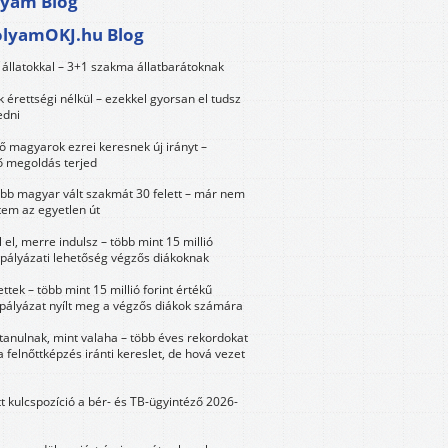
lyam Blog
olyamOKJ.hu Blog
állatokkal – 3+1 szakma állatbarátoknak
érettségi nélkül – ezekkel gyorsan el tudsz
edni
 magyarok ezrei keresnek új irányt –
 megoldás terjed
öbb magyar vált szakmát 30 felett – már nem
tem az egyetlen út
 el, merre indulsz – több mint 15 millió
 pályázati lehetőség végzős diákoknak
ttek – több mint 15 millió forint értékű
 pályázat nyílt meg a végzős diákok számára
tanulnak, mint valaha – több éves rekordokat
a felnőttképzés iránti kereslet, de hová vezet
tt kulcspozíció a bér- és TB-ügyintéző 2026-