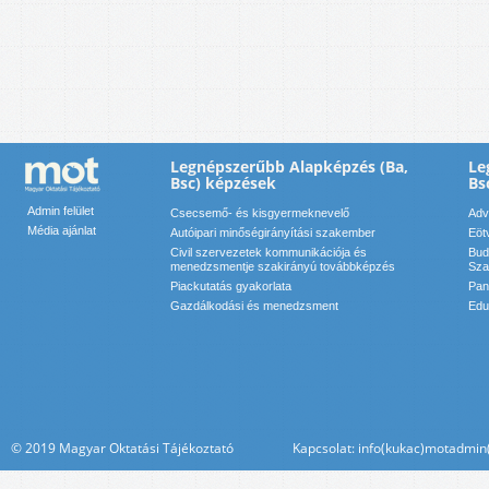
Legnépszerűbb Alapképzés (Ba,
Le
Bsc) képzések
Bs
Admin felület
Csecsemő- és kisgyermeknevelő
Adv
Média ajánlat
Autóipari minőségirányítási szakember
Eöt
Civil szervezetek kommunikációja és
Bud
menedzsmentje szakirányú továbbképzés
Sza
Piackutatás gyakorlata
Pan
Gazdálkodási és menedzsment
Edu
© 2019 Magyar Oktatási Tájékoztató Kapcsolat: info(kukac)motadmin(