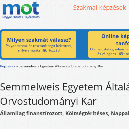
Szakmai képzések
Online kép
Milyen szakmát válassz?
tanf
Pályaorientációs tesztünk segít kideríteni,
Online oktatás, e-learnin
milyen munka illik Hozzád
és válogass 165+ on
Képzések
»
Semmelweis Egyetem Általános Orvostudományi Kar
Semmelweis Egyetem Által
Orvostudományi Kar
Államilag finanszírozott, Költségtérítéses, Nappal