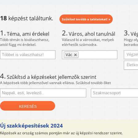
18
képzést találtunk.
Szűkítsd tovább a találatokat! »
1.
2.
3.
Téma, ami érdekel
Város, ahol tanulnál
Vé
Több témát is kiválaszthatsz,
Válaszd ki a városokat, melyek
Hogy ol
attól függ mi érdekel.
elérhetők számodra.
beiratko
Végzet
Vác
Életko
4.
Szűkítsd a képzéseket jellemzők szerint
A képzések több jellemzővel vannak ellátva. Szűkítsd tovább őket
Új szakképesítések 2024
Képzések az ország számos pontján már az új képzési rendszer szerint.