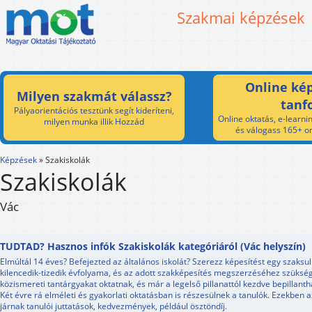
Szakmai képzések
Online kép
Milyen szakmát válassz?
tanf
Pályaorientációs tesztünk segít kideríteni,
Online oktatás, e-learnin
milyen munka illik Hozzád
és válogass 165+ on
Képzések
»
Szakiskolák
Szakiskolák
Vác
TUDTAD? Hasznos infók Szakiskolák kategóriáról (Vác helyszín)
Elmúltál 14 éves? Befejezted az általános iskolát? Szerezz képesítést egy szaksu
kilencedik-tizedik évfolyama, és az adott szakképesítés megszerzéséhez szükség
közismereti tantárgyakat oktatnak, és már a legelső pillanattól kezdve bepillant
Két évre rá elméleti és gyakorlati oktatásban is részesülnek a tanulók. Ezekben
járnak tanulói juttatások, kedvezmények, például ösztöndíj.