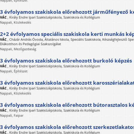
Nappali, Építészet
3 évfolyamos szakiskola előrehozott járműfényező k
VÁC
,
Király Endre Ipari Szakközépiskola, Szakiskola és Kollégium
Nappali, Közlekedés
2+2 évfolyamos speciális szakiskola kerti munkás ké
VÁC
,
Cházár András Óvoda, Általános Iskola, Speciális Szakiskola, Készségfejlesztõ Spec
Diákotthon és Pedagógiai Szakszolgálat
Nappali, Mezőgazdaság
3 évfolyamos szakiskola előrehozott burkoló képzés
VÁC
,
Király Endre Ipari Szakközépiskola, Szakiskola és Kollégium
Nappali, Építészet
3 évfolyamos szakiskola előrehozott karosszérialaka
VÁC
,
Király Endre Ipari Szakközépiskola, Szakiskola és Kollégium
Nappali, Közlekedés
3 évfolyamos szakiskola előrehozott bútorasztalos k
VÁC
,
Király Endre Ipari Szakközépiskola, Szakiskola és Kollégium
Nappali, Faipar
3 évfolyamos szakiskola előrehozott szerkezetlakato
VÁC
,
Király Endre Ipari Szakközépiskola, Szakiskola és Kollégium