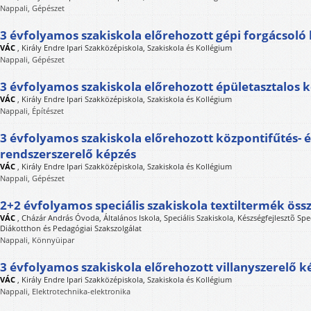
Nappali, Gépészet
3 évfolyamos szakiskola előrehozott gépi forgácsoló
VÁC
,
Király Endre Ipari Szakközépiskola, Szakiskola és Kollégium
Nappali, Gépészet
3 évfolyamos szakiskola előrehozott épületasztalos 
VÁC
,
Király Endre Ipari Szakközépiskola, Szakiskola és Kollégium
Nappali, Építészet
3 évfolyamos szakiskola előrehozott központifűtés- é
rendszerszerelő képzés
VÁC
,
Király Endre Ipari Szakközépiskola, Szakiskola és Kollégium
Nappali, Gépészet
2+2 évfolyamos speciális szakiskola textiltermék össz
VÁC
,
Cházár András Óvoda, Általános Iskola, Speciális Szakiskola, Készségfejlesztõ Spec
Diákotthon és Pedagógiai Szakszolgálat
Nappali, Könnyüipar
3 évfolyamos szakiskola előrehozott villanyszerelő k
VÁC
,
Király Endre Ipari Szakközépiskola, Szakiskola és Kollégium
Nappali, Elektrotechnika-elektronika