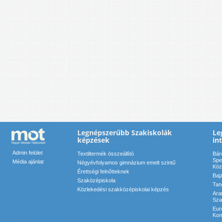
Legnépszerűbb Szakiskolák
Le
képzések
in
Admin felület
Textiltermék összeállító
Bár
Spe
Média ajánlat
Négyévfolyamos gimnázium emelt szintű
Köz
Érettségi felnőtteknek
Baj
Szaközépiskola
Tan
Közlekedési szakközépiskolai képzés
Ara
Sza
Eur
Kom