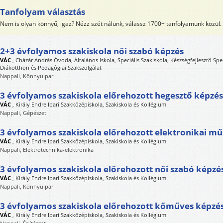
Tanfolyam választás
Nem is olyan könnyű, igaz? Nézz szét nálunk, válassz 1700+ tanfolyamunk közül.
2+3 évfolyamos szakiskola női szabó képzés
VÁC
,
Cházár András Óvoda, Általános Iskola, Speciális Szakiskola, Készségfejlesztõ Spec
Diákotthon és Pedagógiai Szakszolgálat
Nappali, Könnyüipar
3 évfolyamos szakiskola előrehozott hegesztő képzés
VÁC
,
Király Endre Ipari Szakközépiskola, Szakiskola és Kollégium
Nappali, Gépészet
3 évfolyamos szakiskola előrehozott elektronikai mű
VÁC
,
Király Endre Ipari Szakközépiskola, Szakiskola és Kollégium
Nappali, Elektrotechnika-elektronika
3 évfolyamos szakiskola előrehozott női szabó képzé
VÁC
,
Király Endre Ipari Szakközépiskola, Szakiskola és Kollégium
Nappali, Könnyüipar
3 évfolyamos szakiskola előrehozott kőműves képzé
VÁC
,
Király Endre Ipari Szakközépiskola, Szakiskola és Kollégium