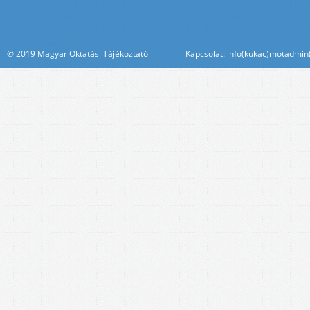
© 2019 Magyar Oktatási Tájékoztató Kapcsolat: info(kukac)motadmin(