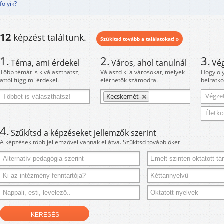
folyik?
12
képzést találtunk.
Szűkítsd tovább a találatokat! »
1.
2.
3.
Téma, ami érdekel
Város, ahol tanulnál
Vé
Több témát is kiválaszthatsz,
Válaszd ki a városokat, melyek
Hogy ol
attól függ mi érdekel.
elérhetők számodra.
beiratko
Végzet
Kecskemét
Életko
4.
Szűkítsd a képzéseket jellemzők szerint
A képzések több jellemzővel vannak ellátva. Szűkítsd tovább őket