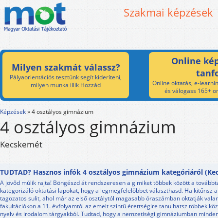
Szakmai képzések
Online kép
Milyen szakmát válassz?
tanf
Pályaorientációs tesztünk segít kideríteni,
Online oktatás, e-learnin
milyen munka illik Hozzád
és válogass 165+ on
Képzések
»
4 osztályos gimnázium
4 osztályos gimnázium
Kecskemét
TUDTAD? Hasznos infók 4 osztályos gimnázium kategóriáról (Ke
A jövőd múlik rajta! Böngészd át rendszeresen a gimiket többek között a tovább
kategorizáló oktatási lapokat, hogy a legmegfelelőbbet választhasd. Ha kitűnsz a 
tagozatos sulit, ahol már az első osztálytól magasabb óraszámban oktatják valam
fakultációkon a 11. évfolyamtól az emelt szintű érettségire tanulhatsz többek k
nyelv és irodalom tárgyakból. Tudtad, hogy a nemzetiségi gimnáziumban minde