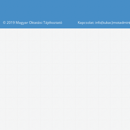
© 2019 Magyar Oktatási Tájékoztató Kapcsolat: info(kukac)motadmin(