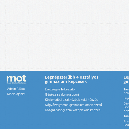
Legnépszerűbb 4 osztályos
Le
gimnázium képzések
gi
Admin felület
Érettségire felkészítő
Tam
Kol
Média ajánlat
Gépész szakmacsoport
Baj
Közlekedési szakközépiskolai képzés
Bár
Négyévfolyamos gimnázium emelt szintű
Spe
Közgazdasági szakközépiskola képzés
Köz
Tan
Ara
Sza