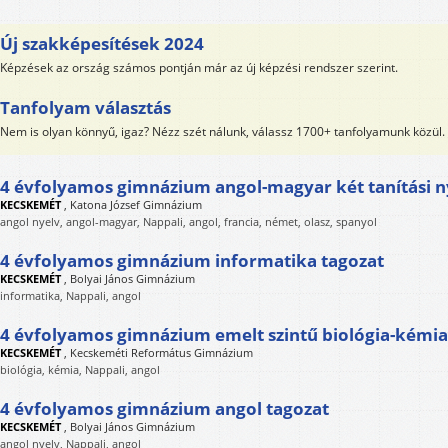
Új szakképesítések 2024
Képzések az ország számos pontján már az új képzési rendszer szerint.
Tanfolyam választás
Nem is olyan könnyű, igaz? Nézz szét nálunk, válassz 1700+ tanfolyamunk közül.
4 évfolyamos gimnázium angol-magyar két tanítási n
KECSKEMÉT
,
Katona József Gimnázium
angol nyelv, angol-magyar, Nappali, angol, francia, német, olasz, spanyol
4 évfolyamos gimnázium informatika tagozat
KECSKEMÉT
,
Bolyai János Gimnázium
informatika, Nappali, angol
4 évfolyamos gimnázium emelt szintű biológia-kémia
KECSKEMÉT
,
Kecskeméti Református Gimnázium
biológia, kémia, Nappali, angol
4 évfolyamos gimnázium angol tagozat
KECSKEMÉT
,
Bolyai János Gimnázium
angol nyelv, Nappali, angol