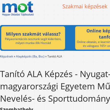
Szakmai képzések
Online kép
Milyen szakmát válassz?
tanf
Pályaorientációs tesztünk segít kideríteni,
Online oktatás, e-learnin
milyen munka illik Hozzád
és válogass 165+ on
Képzések
»
Alapképzés (Ba, Bsc)
»
Tanító ALA
Tanító ALA Képzés - Nyugat
magyarországi Egyetem Műv
Nevelés- és Sporttudomány
Szombathely