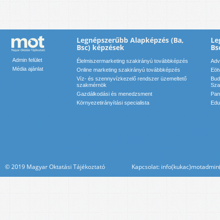
Legnépszerűbb Alapképzés (Ba,
Le
Bsc) képzések
Bs
Admin felület
Élelmiszermarketing szakirányú továbbképzés
Adv
Média ajánlat
Online marketing szakirányú továbbképzés
Eöt
Víz- és szennyvízkezelő rendszer üzemeltető
Bud
szakmérnök
Sza
Gazdálkodási és menedzsment
Pan
Környezetirányítási specialista
Edu
© 2019 Magyar Oktatási Tájékoztató Kapcsolat: info(kukac)motadmin(