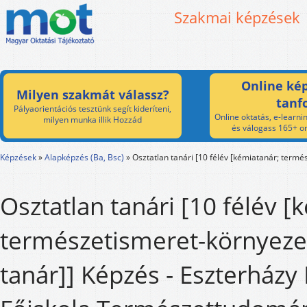
Szakmai képzések
Online kép
Milyen szakmát válassz?
tanf
Pályaorientációs tesztünk segít kideríteni,
Online oktatás, e-learnin
milyen munka illik Hozzád
és válogass 165+ on
Képzések
»
Alapképzés (Ba, Bsc)
»
Osztatlan tanári [10 félév [kémiatanár; termé
Osztatlan tanári [10 félév [
természetismeret-környeze
tanár]] Képzés - Eszterházy