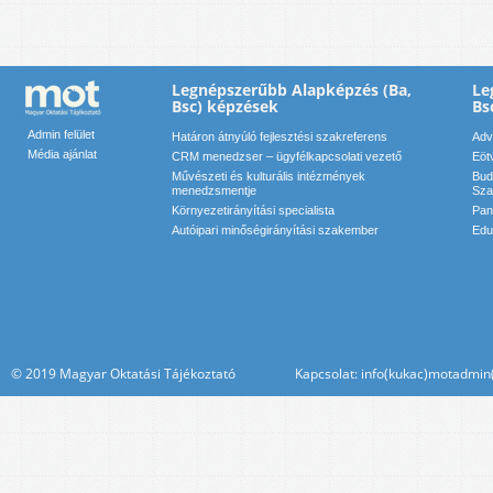
Legnépszerűbb Alapképzés (Ba,
Le
Bsc) képzések
Bs
Admin felület
Határon átnyúló fejlesztési szakreferens
Adv
Média ajánlat
CRM menedzser – ügyfélkapcsolati vezető
Eöt
Művészeti és kulturális intézmények
Bud
menedzsmentje
Sza
Környezetirányítási specialista
Pan
Autóipari minőségirányítási szakember
Edu
© 2019 Magyar Oktatási Tájékoztató Kapcsolat: info(kukac)motadmin(