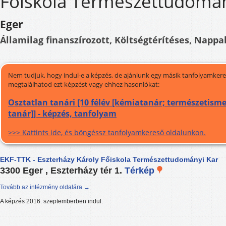
Főiskola Természettudomán
Eger
Államilag finanszírozott, Költségtérítéses, Nappal
Nem tudjuk, hogy indul-e a képzés, de ajánlunk egy másik tanfolyamkeres
megtalálhatod ezt képzést vagy ehhez hasonlókat:
Osztatlan tanári [10 félév [kémiatanár; természetism
tanár]] - képzés, tanfolyam
>>> Kattints ide, és böngéssz tanfolyamkereső oldalunkon.
EKF-TTK - Eszterházy Károly Főiskola Természettudományi Kar
3300 Eger , Eszterházy tér 1.
Térkép
Tovább az intézmény oldalára →
A képzés 2016. szeptemberben indul.