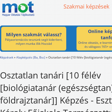
Szakmai képzések
Online kép
Milyen szakmát válassz?
tanf
Pályaorientációs tesztünk segít kideríteni,
Online oktatás, e-learnin
milyen munka illik Hozzád
és válogass 165+ on
Képzések
»
Alapképzés (Ba, Bsc)
»
Osztatlan tanári [10 félév [biológiatanár (egés
Osztatlan tanári [10 félév
[biológiatanár (egészségtan)
földrajztanár]] Képzés - Esz