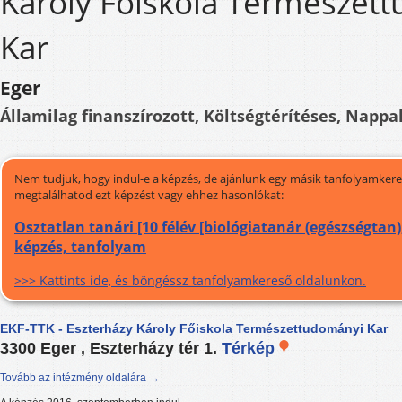
Károly Főiskola Természet
Kar
Eger
Államilag finanszírozott, Költségtérítéses, Nappal
Nem tudjuk, hogy indul-e a képzés, de ajánlunk egy másik tanfolyamkeres
megtalálhatod ezt képzést vagy ehhez hasonlókat:
Osztatlan tanári [10 félév [biológiatanár (egészségtan);
képzés, tanfolyam
>>> Kattints ide, és böngéssz tanfolyamkereső oldalunkon.
EKF-TTK - Eszterházy Károly Főiskola Természettudományi Kar
3300 Eger , Eszterházy tér 1.
Térkép
Tovább az intézmény oldalára →