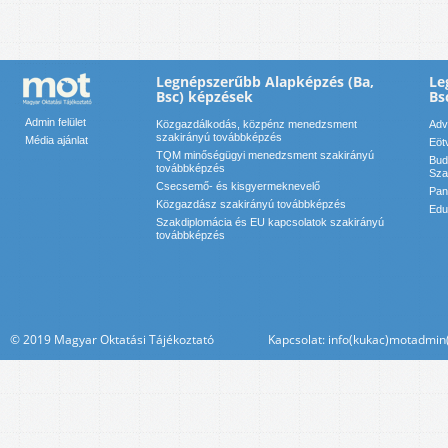
Legnépszerűbb Alapképzés (Ba,
Le
Bsc) képzések
Bs
Admin felület
Közgazdálkodás, közpénz menedzsment
Adv
szakirányú továbbképzés
Média ajánlat
Eöt
TQM minőségügyi menedzsment szakirányú
Bud
továbbképzés
Sza
Csecsemő- és kisgyermeknevelő
Pan
Közgazdász szakirányú továbbképzés
Edu
Szakdiplomácia és EU kapcsolatok szakirányú
továbbképzés
© 2019 Magyar Oktatási Tájékoztató Kapcsolat: info(kukac)motadmin(