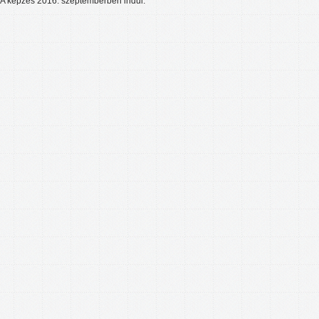
A képzés 2016. szeptemberben indul.