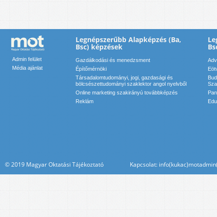
Legnépszerűbb Alapképzés (Ba,
Le
Bsc) képzések
Bs
Admin felület
Gazdálkodási és menedzsment
Adv
Média ajánlat
Építőmérnöki
Eöt
Társadalomtudományi, jogi, gazdasági és
Bud
bölcsészettudományi szaklektor angol nyelvből
Sza
Online marketing szakirányú továbbképzés
Pan
Reklám
Edu
© 2019 Magyar Oktatási Tájékoztató Kapcsolat: info(kukac)motadmin(