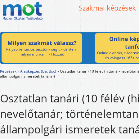
Szakmai képzések
Online kép
Milyen szakmát válassz?
tanf
Pályaorientációs tesztünk segít kideríteni,
Online oktatás, e-learnin
milyen munka illik Hozzád
és válogass 165+ on
Képzések
»
Alapképzés (Ba, Bsc)
»
Osztatlan tanári (10 félév (hittanár-nevelőtan
állampolgári ismeretek tanára))
Osztatlan tanári (10 félév (h
nevelőtanár; történelemtan
állampolgári ismeretek taná