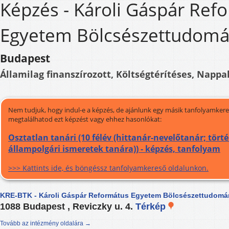
Képzés - Károli Gáspár Ref
Egyetem Bölcsészettudomá
Budapest
Államilag finanszírozott, Költségtérítéses, Nappal
Nem tudjuk, hogy indul-e a képzés, de ajánlunk egy másik tanfolyamkeres
megtalálhatod ezt képzést vagy ehhez hasonlókat:
Osztatlan tanári (10 félév (hittanár-nevelőtanár; tör
állampolgári ismeretek tanára)) - képzés, tanfolyam
>>> Kattints ide, és böngéssz tanfolyamkereső oldalunkon.
KRE-BTK - Károli Gáspár Református Egyetem Bölcsészettudomá
1088 Budapest , Reviczky u. 4.
Térkép
Tovább az intézmény oldalára →