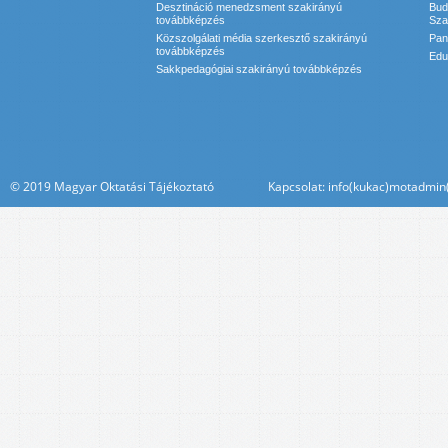
Desztináció menedzsment szakirányú
Bud
továbbképzés
Sza
Közszolgálati média szerkesztő szakirányú
Pan
továbbképzés
Edu
Sakkpedagógiai szakirányú továbbképzés
© 2019 Magyar Oktatási Tájékoztató Kapcsolat: info(kukac)motadmin(