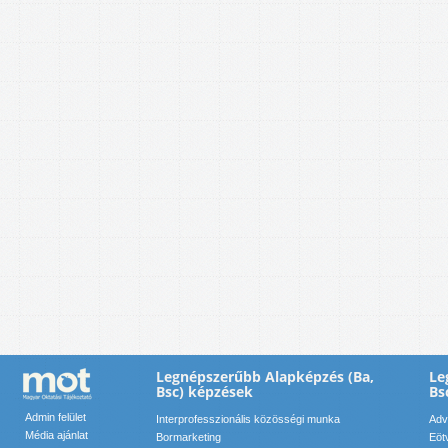
Legnépszerűbb Alapképzés (Ba,
Le
Bsc) képzések
Bs
Admin felület
Interprofesszionális közösségi munka
Adv
Média ajánlat
Bormarketing
Eöt