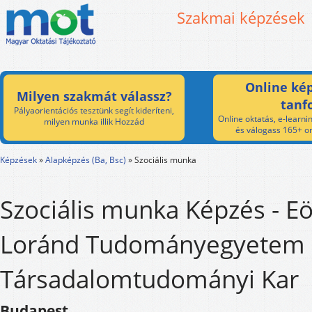
Szakmai képzések
Online kép
Milyen szakmát válassz?
tanf
Pályaorientációs tesztünk segít kideríteni,
Online oktatás, e-learnin
milyen munka illik Hozzád
és válogass 165+ on
Képzések
»
Alapképzés (Ba, Bsc)
»
Szociális munka
Szociális munka Képzés - E
Loránd Tudományegyetem
Társadalomtudományi Kar
Budapest