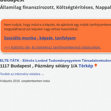
Államilag finanszírozott, Költségtérítéses, Nappal
Nem tudjuk, hogy indul-e a képzés, de ajánlunk egy másik tanfolyamkeres
megtalálhatod ezt képzést vagy ehhez hasonlókat:
Szociális munka - képzés, tanfolyam
>>> Kattints ide, és böngéssz tanfolyamkereső oldalunkon.
ELTE-TÁTK - Eötvös Loránd Tudományegyetem Társadalomtudom
1117 Budapest , Pázmány sétány 1/A
Térkép
Tovább az intézmény oldalára →
A képzés 2016. szeptemberben indul.