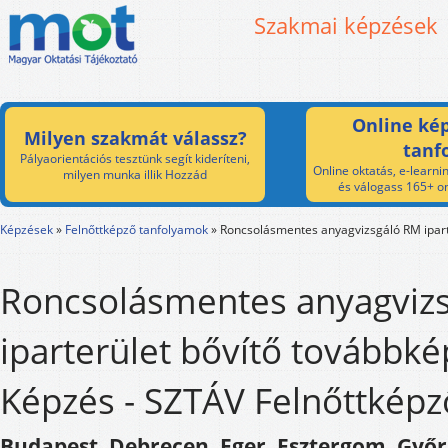
Szakmai képzések
Online kép
Milyen szakmát válassz?
tanf
Pályaorientációs tesztünk segít kideríteni,
Online oktatás, e-learnin
milyen munka illik Hozzád
és válogass 165+ on
Képzések
»
Felnőttképző tanfolyamok
»
Roncsolásmentes anyagvizsgáló RM ipart
Roncsolásmentes anyagviz
iparterület bővítő továbbk
Képzés - SZTÁV Felnőttképző
Budapest, Debrecen, Eger, Esztergom, Győr