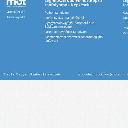
Legnépszerűbb Felnőttképző
Le
tanfolyamok képzések
ta
Admin felület
Python tanfolyam
Kla
Média ajánlat
Lovári nyelvizsga előkészítő
Ját
Gyógynövénygyűjtő - felismerő túra
EFE
Bükkszentkereszten
Pri
Orosz gyógymódok tanfolyam
Min
Államháztartási számvitel ismeretmegújító
tanfolyam
© 2019 Magyar Oktatási Tájékoztató Kapcsolat: info(kukac)motadmin(