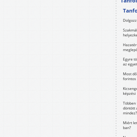
Tanfo
Tanf
Dolgozz 
Szakmák 
helyezk
Hazatérő
meglepő
Egyre t
az egye
Most dől
forintos
Kicsenge
képzési
Többen 
döntött 
mindez?
Miért le
ban?