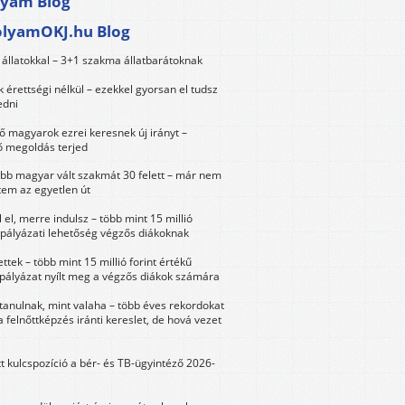
lyam Blog
olyamOKJ.hu Blog
állatokkal – 3+1 szakma állatbarátoknak
érettségi nélkül – ezekkel gyorsan el tudsz
edni
 magyarok ezrei keresnek új irányt –
 megoldás terjed
öbb magyar vált szakmát 30 felett – már nem
tem az egyetlen út
 el, merre indulsz – több mint 15 millió
 pályázati lehetőség végzős diákoknak
ttek – több mint 15 millió forint értékű
 pályázat nyílt meg a végzős diákok számára
tanulnak, mint valaha – több éves rekordokat
a felnőttképzés iránti kereslet, de hová vezet
tt kulcspozíció a bér- és TB-ügyintéző 2026-