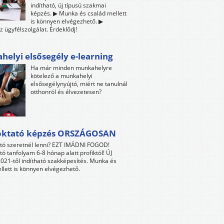
indítható, új típusú szakmai
képzés. ▶ Munka és család mellett
is könnyen elvégezhető. ▶
z ügyfélszolgálat. Érdeklődj!
elyi elsősegély e-learning
Ha már minden munkahelyre
kötelező a munkahelyi
elsősegélynyújtó, miért ne tanulnál
otthonról és élvezetesen?
oktató képzés ORSZÁGOSAN
tó szeretnél lenni? EZT IMÁDNI FOGOD!
tó tanfolyam 6-8 hónap alatt profiktól! ÚJ
021-től indítható szakképesítés. Munka és
llett is könnyen elvégezhető.