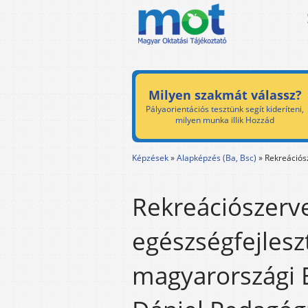
Milyen szakmát válassz?
Pályaorientációs tesztünk segít kideríteni,
milyen munka illik Hozzád
Képzések
»
Alapképzés (Ba, Bsc)
»
Rekreációs
Rekreációszerv
egészségfejlesz
magyarországi 