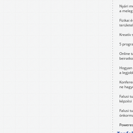
Nyári m
a meleg
Fizikai 
területe
Kreatív 
5 progra
Online t
beiratko
Hogyan 
a legjo
Konfere
ne hagyd
Falusi t
képzési
Falusi t
önkormá
Powered