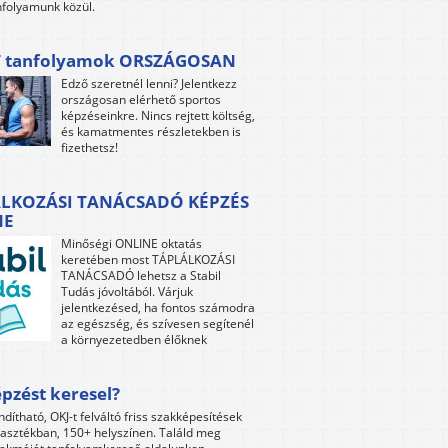
folyamunk közül.
 tanfolyamok ORSZÁGOSAN
Edző szeretnél lenni? Jelentkezz
országosan elérhető sportos
képzéseinkre. Nincs rejtett költség,
és kamatmentes részletekben is
fizethetsz!
LKOZÁSI TANÁCSADÓ KÉPZÉS
NE
Minőségi ONLINE oktatás
keretében most TÁPLÁLKOZÁSI
TANÁCSADÓ lehetsz a Stabil
Tudás jóvoltából. Várjuk
jelentkezésed, ha fontos számodra
az egészség, és szívesen segítenél
a környezetedben élőknek
pzést keresel?
ndítható, OKJ-t felváltó friss szakképesítések
lasztékban, 150+ helyszínen. Találd meg