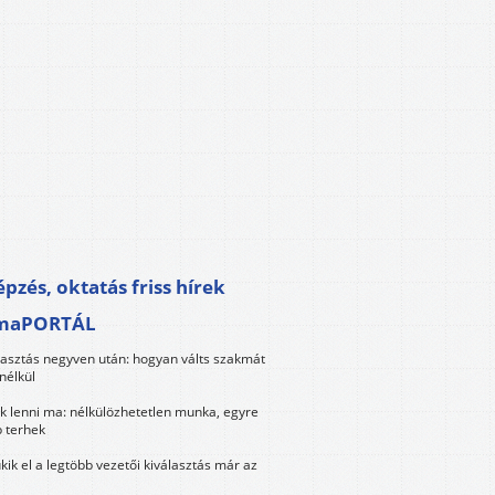
pzés, oktatás friss hírek
maPORTÁL
lasztás negyven után: hogyan válts szakmát
nélkül
k lenni ma: nélkülözhetetlen munka, egyre
 terhek
kik el a legtöbb vezetői kiválasztás már az