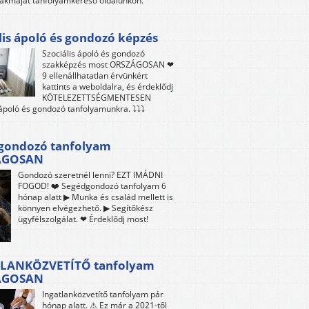
akmáját tanfolyamkereső oldalunkon.
lis ápoló és gondozó képzés
Szociális ápoló és gondozó
szakképzés most ORSZÁGOSAN ❤
9 ellenállhatatlan érvünkért
kattints a weboldalra, és érdeklődj
KÖTELEZETTSÉGMENTESEN
 ápoló és gondozó tanfolyamunkra. ⤵⤵⤵
gondozó tanfolyam
ÁGOSAN
Gondozó szeretnél lenni? EZT IMÁDNI
FOGOD! ❤️ Segédgondozó tanfolyam 6
hónap alatt ▶ Munka és család mellett is
könnyen elvégezhető. ▶ Segítőkész
ügyfélszolgálat. ❤ Érdeklődj most!
LANKÖZVETÍTŐ tanfolyam
ÁGOSAN
Ingatlanközvetítő tanfolyam pár
hónap alatt. ⚠ Ez már a 2021-től