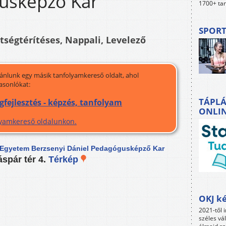
usképző Kar
1700+ tan
SPORT
ltségtérítéses, Nappali, Levelező
jánlunk egy másik tanfolyamkereső oldalt, ahol
asonlókat:
TÁPLÁ
gfejlesztés - képzés, tanfolyam
ONLI
olyamkereső oldalunkon.
Egyetem Berzsenyi Dániel Pedagógusképző Kar
spár tér 4.
Térkép
OKJ ké
2021-től i
széles vá