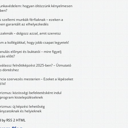
unkavédelem: hogyan öltözzünk kényelmesen
ben?
és szellemi munkák férfiaknak – ezeken a
ken garantált az elhelyezkedés
szakmák – dolgozz azzal, amit szeretsz
m a kollégákkal, hogy jobb csapat legyetek!
anulás előnyei és buktatói – mire figyelj
zás előtt?
válassz felnőttképzést 2025-ben? – Útmutató
bb döntéshez
ncia szervezés mesterien – Ezeket a lépéseket
 ki!
urizmus: közösségi befektetésként indul
 program kistelepüléseknek
urizmus: új képzési lehetőség
nyzatoknak és helyieknek
 by RSS 2 HTML