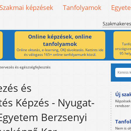
Szakmai képzések
Tanfolyamok
Egyet
Szakmakere
Online képzések, online
tanfolyamok
Tanfo
országsze
Online oktatás, e-learning, OKJ távoktatás. Kattints ide
95 hel
és válogass 165+ online tanfolyamunk közül.
zervezés és egészségfejlesztés
ezés és
Új sza
tés Képzés - Nyugat-
Képzések 
rendszer 
Egyetem Berzsenyi
Tanfol
Nem is ol