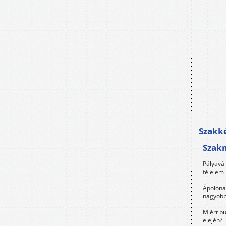
Szakké
Szak
Pályavá
félelem 
Ápolóna
nagyobb
Miért bu
elején?