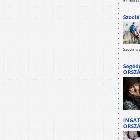
álmaid sz
Szociá
Szociális
Segéd
ORSZ
INGAT
ORSZ