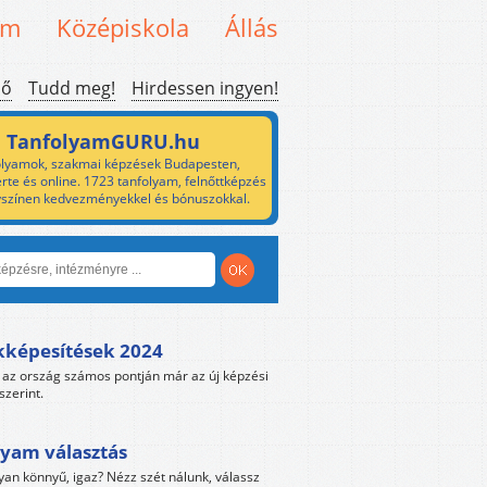
em
Középiskola
Állás
ső
Tudd meg!
Hirdessen ingyen!
TanfolyamGURU.hu
lyamok, szakmai képzések Budapesten,
rte és online. 1723 tanfolyam, felnőttképzés
yszínen kedvezményekkel és bónuszokkal.
kképesítések 2024
az ország számos pontján már az új képzési
szerint.
yam választás
yan könnyű, igaz? Nézz szét nálunk, válassz