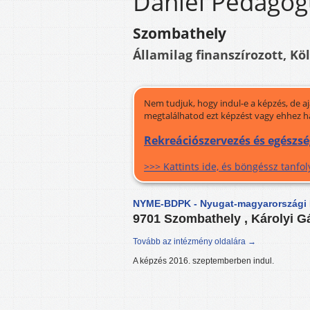
Dániel Pedagóg
Szombathely
Államilag finanszírozott, Kö
Nem tudjuk, hogy indul-e a képzés, de a
megtalálhatod ezt képzést vagy ehhez h
Rekreációszervezés és egészsé
>>> Kattints ide, és böngéssz tanf
NYME-BDPK - Nyugat-magyarországi 
9701 Szombathely , Károlyi Gá
Tovább az intézmény oldalára →
A képzés 2016. szeptemberben indul.