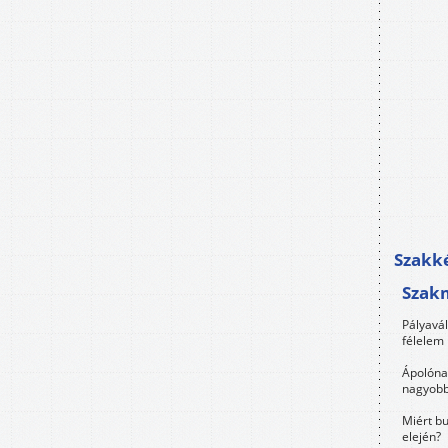
Szakké
Szak
Pályavá
félelem 
Ápolóna
nagyobb
Miért bu
elején?