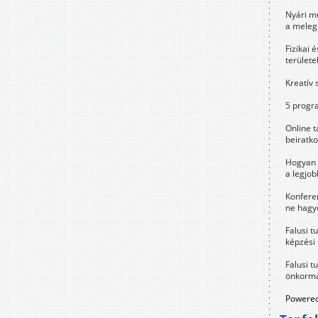
Nyári m
a meleg
Fizikai 
területe
Kreatív 
5 progra
Online t
beiratko
Hogyan 
a legjo
Konfere
ne hagyd
Falusi t
képzési
Falusi t
önkormá
Powered