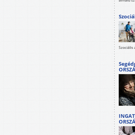
álmaid sz
Szociá
Szociális
Segéd
ORSZ
INGAT
ORSZ