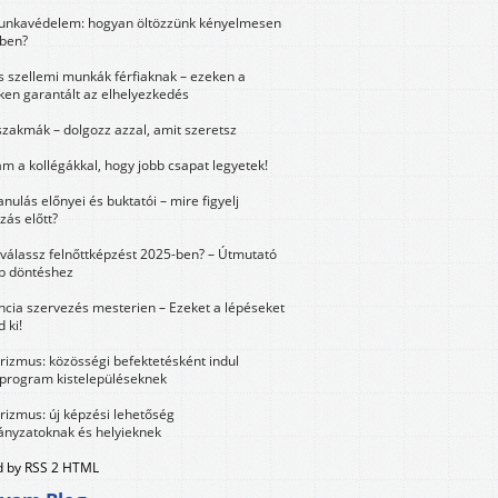
unkavédelem: hogyan öltözzünk kényelmesen
ben?
és szellemi munkák férfiaknak – ezeken a
ken garantált az elhelyezkedés
szakmák – dolgozz azzal, amit szeretsz
m a kollégákkal, hogy jobb csapat legyetek!
anulás előnyei és buktatói – mire figyelj
zás előtt?
válassz felnőttképzést 2025-ben? – Útmutató
bb döntéshez
ncia szervezés mesterien – Ezeket a lépéseket
 ki!
urizmus: közösségi befektetésként indul
 program kistelepüléseknek
urizmus: új képzési lehetőség
nyzatoknak és helyieknek
 by RSS 2 HTML