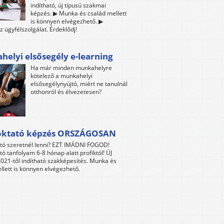
indítható, új típusú szakmai
képzés. ▶ Munka és család mellett
is könnyen elvégezhető. ▶
z ügyfélszolgálat. Érdeklődj!
elyi elsősegély e-learning
Ha már minden munkahelyre
kötelező a munkahelyi
elsősegélynyújtó, miért ne tanulnál
otthonról és élvezetesen?
oktató képzés ORSZÁGOSAN
tó szeretnél lenni? EZT IMÁDNI FOGOD!
tó tanfolyam 6-8 hónap alatt profiktól! ÚJ
021-től indítható szakképesítés. Munka és
llett is könnyen elvégezhető.