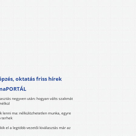
pzés, oktatás friss hírek
maPORTÁL
lasztás negyven után: hogyan válts szakmát
nélkül
k lenni ma: nélkülözhetetlen munka, egyre
 terhek
kik el a legtöbb vezetői kiválasztás már az