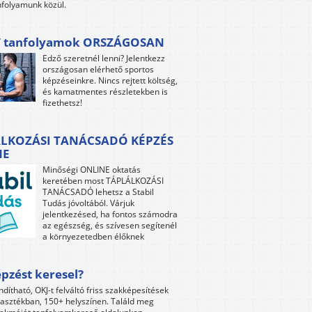
folyamunk közül.
 tanfolyamok ORSZÁGOSAN
Edző szeretnél lenni? Jelentkezz
országosan elérhető sportos
képzéseinkre. Nincs rejtett költség,
és kamatmentes részletekben is
fizethetsz!
LKOZÁSI TANÁCSADÓ KÉPZÉS
NE
Minőségi ONLINE oktatás
keretében most TÁPLÁLKOZÁSI
TANÁCSADÓ lehetsz a Stabil
Tudás jóvoltából. Várjuk
jelentkezésed, ha fontos számodra
az egészség, és szívesen segítenél
a környezetedben élőknek
pzést keresel?
ndítható, OKJ-t felváltó friss szakképesítések
lasztékban, 150+ helyszínen. Találd meg