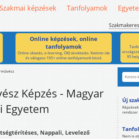
Szakmai képzések
Tanfolyamok
Egyet
Szakmakere
Online képzések, online
tanfolyamok
Tanfo
országsze
Online oktatás, e-learning, OKJ távoktatás. Kattints ide
95 hel
és válogass 165+ online tanfolyamunk közül.
orművész
ész Képzés - Magyar
Új sza
i Egyetem
Képzések 
rendszer 
Tanfol
ltségtérítéses, Nappali, Levelező
Nem is ol