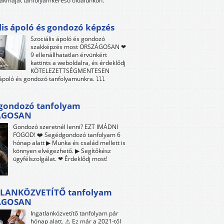
akmáját tanfolyamkereső oldalunkon.
lis ápoló és gondozó képzés
Szociális ápoló és gondozó
szakképzés most ORSZÁGOSAN ❤
9 ellenállhatatlan érvünkért
kattints a weboldalra, és érdeklődj
KÖTELEZETTSÉGMENTESEN
 ápoló és gondozó tanfolyamunkra. ⤵⤵⤵
gondozó tanfolyam
ÁGOSAN
Gondozó szeretnél lenni? EZT IMÁDNI
FOGOD! ❤️ Segédgondozó tanfolyam 6
hónap alatt ▶ Munka és család mellett is
könnyen elvégezhető. ▶ Segítőkész
ügyfélszolgálat. ❤ Érdeklődj most!
LANKÖZVETÍTŐ tanfolyam
ÁGOSAN
Ingatlanközvetítő tanfolyam pár
hónap alatt. ⚠ Ez már a 2021-től