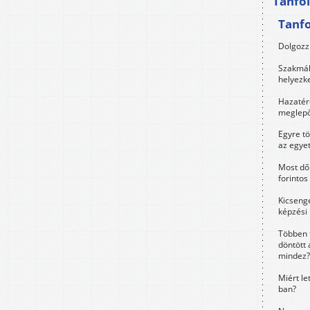
Tanfo
Tanf
Dolgozz 
Szakmák 
helyezk
Hazatérő
meglepő
Egyre t
az egye
Most dől
forintos
Kicsenge
képzési
Többen 
döntött 
mindez?
Miért le
ban?