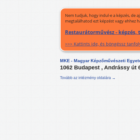
Nem tudjuk, hogy indul-e a képzés, de a
megtalálhatod ezt képzést vagy ehhez h
Restaurátorművész - képzés,
>>> Kattints ide, és böngéssz tanf
MKE - Magyar Képzőművészeti Egye
1062 Budapest , Andrássy út 
Tovább az intézmény oldalára →