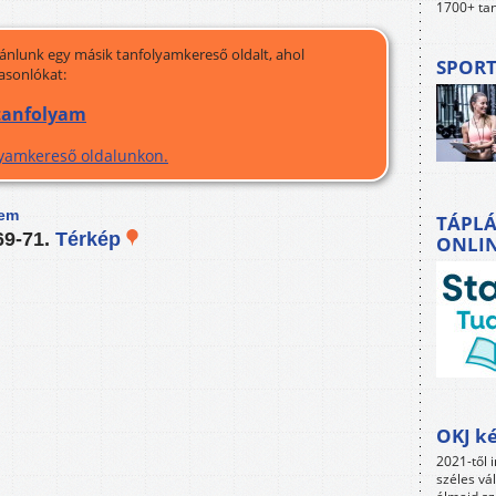
1700+ tan
jánlunk egy másik tanfolyamkereső oldalt, ahol
SPORT
asonlókat:
 tanfolyam
olyamkereső oldalunkon.
tem
TÁPLÁ
69-71.
Térkép
ONLI
OKJ ké
2021-től i
széles vá