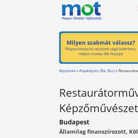
Milyen szakmát válassz?
Pályaorientációs tesztünk segít kideríteni,
milyen munka illik Hozzád
Képzések
»
Alapképzés (Ba, Bsc)
»
Restaurát
Restaurátorműv
Képzőművészet
Budapest
Államilag finanszírozott, Kö