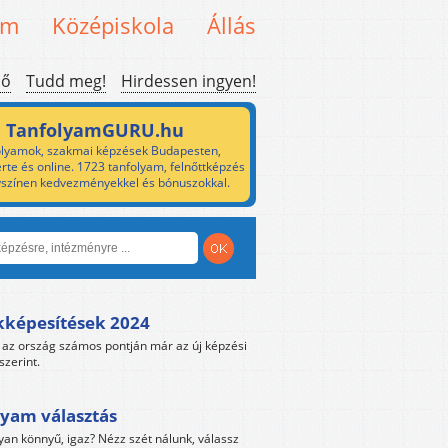
em
Középiskola
Állás
ső
Tudd meg!
Hirdessen ingyen!
TanfolyamGURU.hu
lyamok, szakmai képzések Budapesten,
rte és online. 1723 tanfolyam, felnőttképzés
yszínen kedvezményekkel és bónuszokkal.
kképesítések 2024
az ország számos pontján már az új képzési
szerint.
yam választás
yan könnyű, igaz? Nézz szét nálunk, válassz