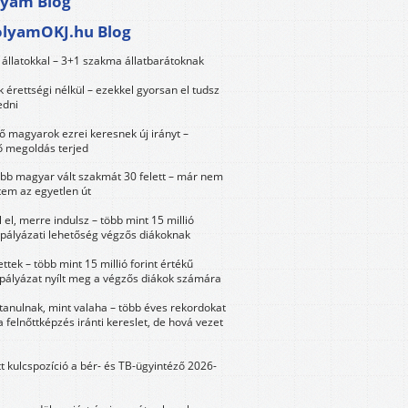
lyam Blog
olyamOKJ.hu Blog
állatokkal – 3+1 szakma állatbarátoknak
érettségi nélkül – ezekkel gyorsan el tudsz
edni
 magyarok ezrei keresnek új irányt –
 megoldás terjed
öbb magyar vált szakmát 30 felett – már nem
tem az egyetlen út
 el, merre indulsz – több mint 15 millió
 pályázati lehetőség végzős diákoknak
ttek – több mint 15 millió forint értékű
 pályázat nyílt meg a végzős diákok számára
tanulnak, mint valaha – több éves rekordokat
a felnőttképzés iránti kereslet, de hová vezet
tt kulcspozíció a bér- és TB-ügyintéző 2026-