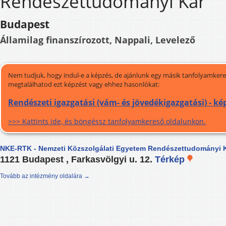
Rendészettudományi Kar
Budapest
Államilag finanszírozott, Nappali, Levelező
Nem tudjuk, hogy indul-e a képzés, de ajánlunk egy másik tanfolyamkeres
megtalálhatod ezt képzést vagy ehhez hasonlókat:
Rendészeti igazgatási (vám- és jövedékigazgatási) - k
>>> Kattints ide, és böngéssz tanfolyamkereső oldalunkon.
NKE-RTK - Nemzeti Közszolgálati Egyetem Rendészettudományi 
1121 Budapest , Farkasvölgyi u. 12.
Térkép
Tovább az intézmény oldalára →