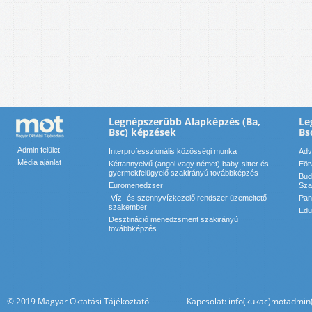
Legnépszerűbb Alapképzés (Ba,
Le
Bsc) képzések
Bs
Admin felület
Interprofesszionális közösségi munka
Adv
Média ajánlat
Kéttannyelvű (angol vagy német) baby-sitter és
Eöt
gyermekfelügyelő szakirányú továbbképzés
Bud
Euromenedzser
Sza
Víz- és szennyvízkezelő rendszer üzemeltető
Pan
szakember
Edu
Desztináció menedzsment szakirányú
továbbképzés
© 2019 Magyar Oktatási Tájékoztató Kapcsolat: info(kukac)motadmin(