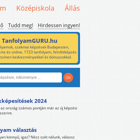
em
Középiskola
Állás
ső
Tudd meg!
Hirdessen ingyen!
TanfolyamGURU.hu
lyamok, szakmai képzések Budapesten,
rte és online. 1723 tanfolyam, felnőttképzés
yszínen kedvezményekkel és bónuszokkal.
kképesítések 2024
az ország számos pontján már az új képzési
szerint.
yam választás
yan könnyű, igaz? Nézz szét nálunk, válassz