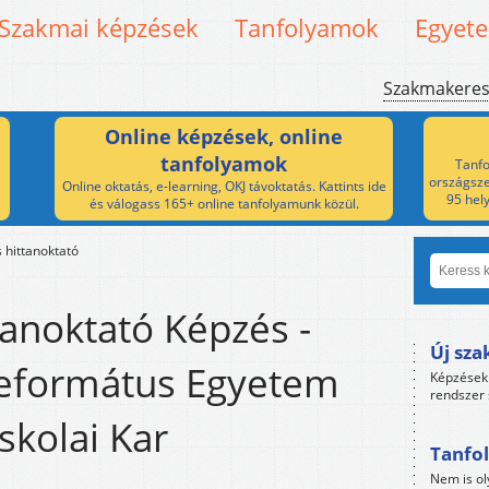
Szakmai képzések
Tanfolyamok
Egyet
Szakmakere
Online képzések, online
tanfolyamok
Tanfo
országsze
Online oktatás, e-learning, OKJ távoktatás. Kattints ide
95 hel
és válogass 165+ online tanfolyamunk közül.
 hittanoktató
anoktató Képzés -
Új sza
Református Egyetem
Képzések 
rendszer 
skolai Kar
Tanfol
Nem is ol