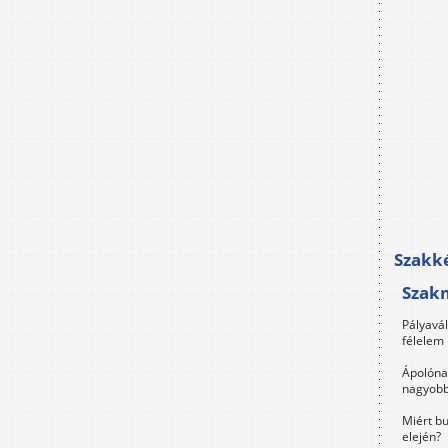
Szakké
Szak
Pályavá
félelem 
Ápolóna
nagyobb
Miért bu
elején?