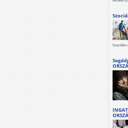
álmaid sz
Szociá
Szociális
Segéd
ORSZ
INGAT
ORSZ