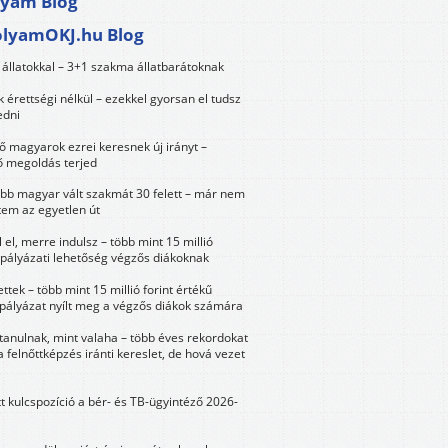
lyam Blog
olyamOKJ.hu Blog
állatokkal – 3+1 szakma állatbarátoknak
érettségi nélkül – ezekkel gyorsan el tudsz
edni
 magyarok ezrei keresnek új irányt –
 megoldás terjed
öbb magyar vált szakmát 30 felett – már nem
tem az egyetlen út
 el, merre indulsz – több mint 15 millió
 pályázati lehetőség végzős diákoknak
ttek – több mint 15 millió forint értékű
 pályázat nyílt meg a végzős diákok számára
tanulnak, mint valaha – több éves rekordokat
a felnőttképzés iránti kereslet, de hová vezet
tt kulcspozíció a bér- és TB-ügyintéző 2026-