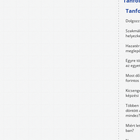
Tanfo
Tanf
Dolgozz 
Szakmák 
helyezk
Hazatérő
meglepő
Egyre t
az egye
Most dől
forintos
Kicsenge
képzési
Többen 
döntött 
mindez?
Miért le
ban?