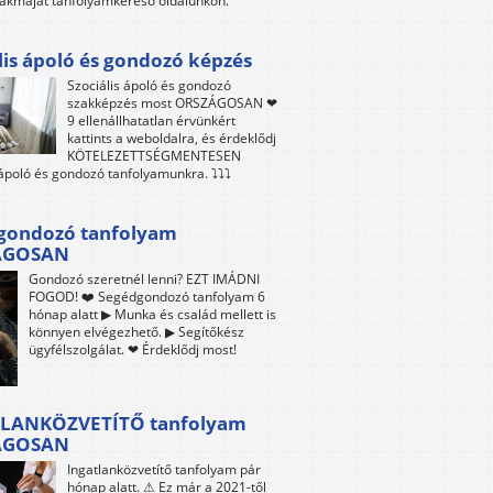
akmáját tanfolyamkereső oldalunkon.
lis ápoló és gondozó képzés
Szociális ápoló és gondozó
szakképzés most ORSZÁGOSAN ❤
9 ellenállhatatlan érvünkért
kattints a weboldalra, és érdeklődj
KÖTELEZETTSÉGMENTESEN
 ápoló és gondozó tanfolyamunkra. ⤵⤵⤵
gondozó tanfolyam
ÁGOSAN
Gondozó szeretnél lenni? EZT IMÁDNI
FOGOD! ❤️ Segédgondozó tanfolyam 6
hónap alatt ▶ Munka és család mellett is
könnyen elvégezhető. ▶ Segítőkész
ügyfélszolgálat. ❤ Érdeklődj most!
LANKÖZVETÍTŐ tanfolyam
ÁGOSAN
Ingatlanközvetítő tanfolyam pár
hónap alatt. ⚠ Ez már a 2021-től