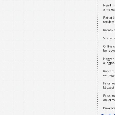
Nyári m
a meleg
Fizikai 
területe
Kreatív 
5 progra
Online t
beiratko
Hogyan 
a legjo
Konfere
ne hagyd
Falusi t
képzési
Falusi t
önkormá
Powered