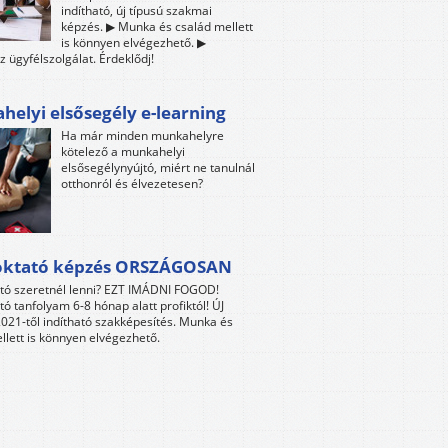
indítható, új típusú szakmai
képzés. ▶ Munka és család mellett
is könnyen elvégezhető. ▶
z ügyfélszolgálat. Érdeklődj!
elyi elsősegély e-learning
Ha már minden munkahelyre
kötelező a munkahelyi
elsősegélynyújtó, miért ne tanulnál
otthonról és élvezetesen?
oktató képzés ORSZÁGOSAN
tó szeretnél lenni? EZT IMÁDNI FOGOD!
tó tanfolyam 6-8 hónap alatt profiktól! ÚJ
021-től indítható szakképesítés. Munka és
llett is könnyen elvégezhető.