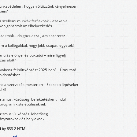
unkavédelem: hogyan öltözzünk kényelmesen
ben?
és szellemi munkák férfiaknak – ezeken a
ken garantált az elhelyezkedés
szakmák – dolgozz azzal, amit szeretsz
m a kollégákkal, hogy jobb csapat legyetek!
anulás előnyei és buktatói – mire figyelj
zás előtt?
válassz felnőttképzést 2025-ben? – Útmutató
bb döntéshez
ncia szervezés mesterien – Ezeket a lépéseket
 ki!
urizmus: közösségi befektetésként indul
 program kistelepüléseknek
urizmus: új képzési lehetőség
nyzatoknak és helyieknek
 by RSS 2 HTML