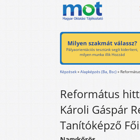
Milyen szakmát válassz?
Pályaorientációs tesztünk segít kideríteni,
milyen munka illik Hozzád
Képzések
»
Alapképzés (Ba, Bsc)
»
Református
Református hitt
Károli Gáspár 
Tanítóképző Fői
Nagykőrös