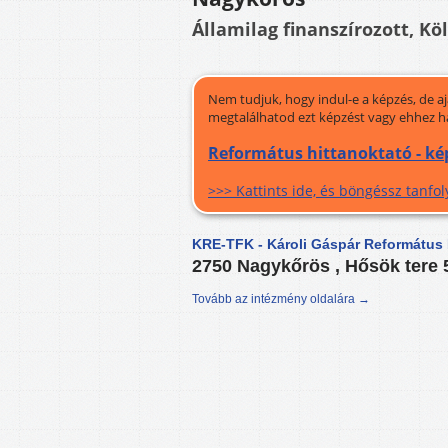
Államilag finanszírozott, Kö
Nem tudjuk, hogy indul-e a képzés, de a
megtalálhatod ezt képzést vagy ehhez h
Református hittanoktató - ké
>>> Kattints ide, és böngéssz tanf
KRE-TFK - Károli Gáspár Református 
2750 Nagykőrös , Hősök tere 
Tovább az intézmény oldalára →