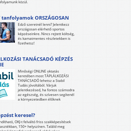
folyamunk közül.
 tanfolyamok ORSZÁGOSAN
Edző szeretnél lenni? Jelentkezz
országosan elérhető sportos
képzéseinkre. Nincs rejtett költség,
és kamatmentes részletekben is
fizethetsz!
LKOZÁSI TANÁCSADÓ KÉPZÉS
NE
Minőségi ONLINE oktatás
keretében most TÁPLÁLKOZÁSI
TANÁCSADÓ lehetsz a Stabil
Tudás jóvoltából. Várjuk
jelentkezésed, ha fontos számodra
az egészség, és szívesen segítenél
a környezetedben élőknek
pzést keresel?
ndítható, OKJ-t felváltó friss szakképesítések
lasztékban, 150+ helyszínen. Találd meg