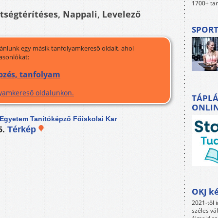
1700+ tan
ltségtérítéses, Nappali, Levelező
SPORT
jánlunk egy másik tanfolyamkereső oldalt, ahol
asonlókat:
pzés, tanfolyam
olyamkereső oldalunkon.
TÁPLÁ
ONLI
Egyetem Tanítóképző Főiskolai Kar
5.
Térkép
OKJ ké
2021-től i
széles vá