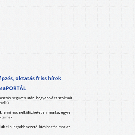
pzés, oktatás friss hírek
maPORTÁL
lasztás negyven után: hogyan válts szakmát
nélkül
k lenni ma: nélkülözhetetlen munka, egyre
 terhek
kik el a legtöbb vezetői kiválasztás már az