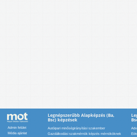
Legnépszerűbb Alapképzés (Ba,
Le
Bsc) képzések
Bs
Admin felület
Autóipari minőségirányítási szakember
Adv
Média ajánlat
Gazdálkodási szakmérnök képzés mérnököknek
Eöt