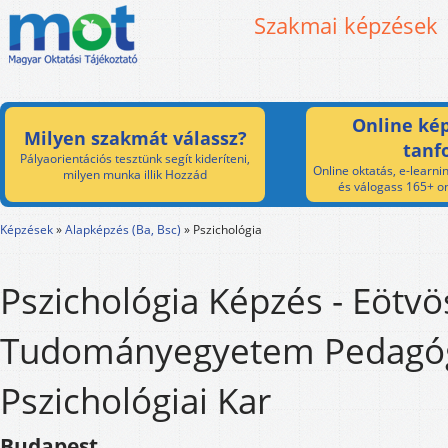
Szakmai képzések
Online kép
Milyen szakmát válassz?
tanf
Pályaorientációs tesztünk segít kideríteni,
Online oktatás, e-learnin
milyen munka illik Hozzád
és válogass 165+ on
Képzések
»
Alapképzés (Ba, Bsc)
»
Pszichológia
Pszichológia Képzés - Eötv
Tudományegyetem Pedagóg
Pszichológiai Kar
Budapest