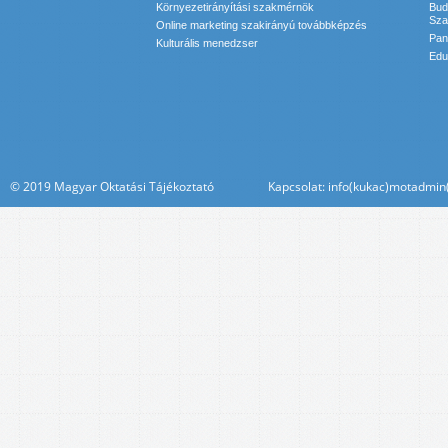
Környezetirányítási szakmérnök
Bud
Sza
Online marketing szakirányú továbbképzés
Pan
Kulturális menedzser
Edu
© 2019 Magyar Oktatási Tájékoztató Kapcsolat: info(kukac)motadmin(